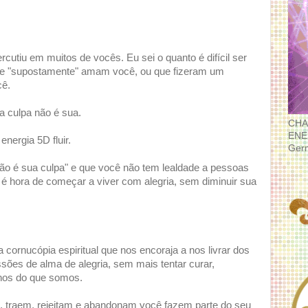
ercutiu em muitos de vocês. Eu sei o quanto é difícil ser
que "supostamente" amam você, ou que fizeram um
cê.
 a culpa não é sua.
CHA
ENE
energia 5D fluir.
Ger
não é sua culpa" e que você não tem lealdade a pessoas
é hora de começar a viver com alegria, sem diminuir sua
 cornucópia espiritual que nos encoraja a nos livrar dos
sões de alma de alegria, sem mais tentar curar,
enos do que somos.
, traem, rejeitam e abandonam você fazem parte do seu