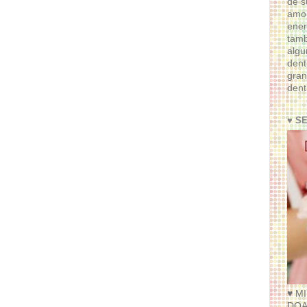
de s
amor
ener
tam
algu
dent
gran
dent
♥ S
♥ M
DOA