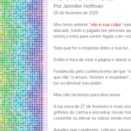
Por Jennifer Hoffman
25 de fevereiro de 2025
Meu texto anterior "
não é sua culpa
" rep
atacado, traído e julgado por pessoas 
esforço extra para serem legais com vo
Seja qual for a resposta deles à sua luz,
Então é hora de virar a página e deixar a 
Fortalecido pelo conhecimento de que "
que não "o amam, honram e respeitam", 
luz ou diminuir seu poder.
Mas não há tempo para descansar.
A lua nova de 27 de fevereiro é mais uma
grilhões do carma e encontrar novas mis
consertar ou elevar os outros sendo m
Aqueles que condenam, criticam, julgam