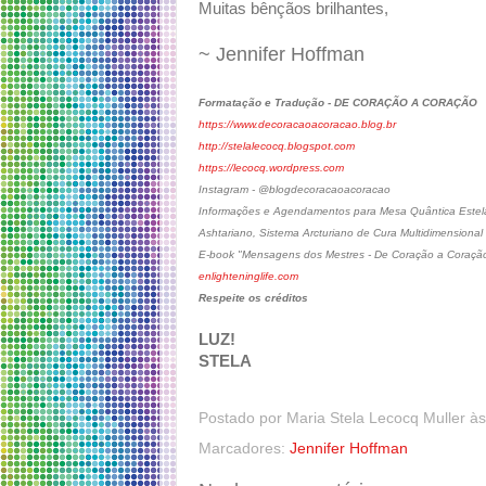
Muitas bênçãos brilhantes,
~ Jennifer Hoffman
Formatação e Tradução - DE CORAÇÃO A CORAÇÃO
https://www.decoracaoacoracao.blog.br
http://stelalecocq.blogspot.com
https://lecocq.wordpress.com
Instagram - @blogdecoracaoacoracao
Informações e Agendamentos para Mesa Quântica Estelar
Ashtariano, Sistema Arcturiano de Cura Multidimensional
E-book "Mensagens dos Mestres - De Coração a Coraçã
enlighteninglife.com
Respeite os créditos
LUZ!
STELA
Postado por
Maria Stela Lecocq Muller
à
Marcadores:
Jennifer Hoffman