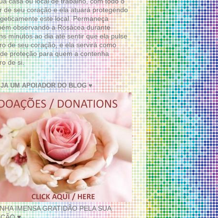
ua casa ou local de trabalho, com todo o
 de seu coração e ela atuará protegendo
geticamente este local. Permaneça
bém observando a Rosácea durante
ns minutos ao dia até sentir que ela pulse
ro de seu coração, e ela servirá como
de proteção para quem a contenha
ro de si.
EJA UM APOIADOR DO BLOG ♥
INHA IMENSA GRATIDÃO PELA SUA
ÇÃO ♥