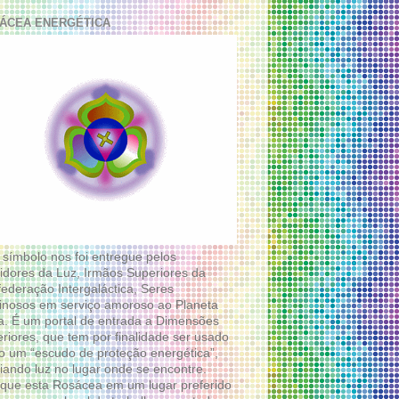
ÁCEA ENERGÉTICA
 símbolo nos foi entregue pelos
idores da Luz, Irmãos Superiores da
ederação Intergaláctica, Seres
nosos em serviço amoroso ao Planeta
a. É um portal de entrada a Dimensões
riores, que tem por finalidade ser usado
 um “escudo de proteção energética”,
diando luz no lugar onde se encontre.
que esta Rosácea em um lugar preferido