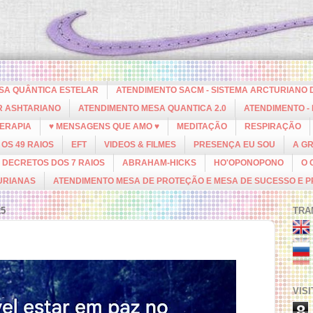
ESA QUÂNTICA ESTELAR
ATENDIMENTO SACM - SISTEMA ARCTURIANO 
R ASHTARIANO
ATENDIMENTO MESA QUANTICA 2.0
ATENDIMENTO -
ERAPIA
♥ MENSAGENS QUE AMO ♥
MEDITAÇÃO
RESPIRAÇÃO
OS 49 RAIOS
EFT
VIDEOS & FILMES
PRESENÇA EU SOU
A G
DECRETOS DOS 7 RAIOS
ABRAHAM-HICKS
HO'OPONOPONO
O 
URIANAS
ATENDIMENTO MESA DE PROTEÇÃO E MESA DE SUCESSO E 
25
TRA
VIS
8