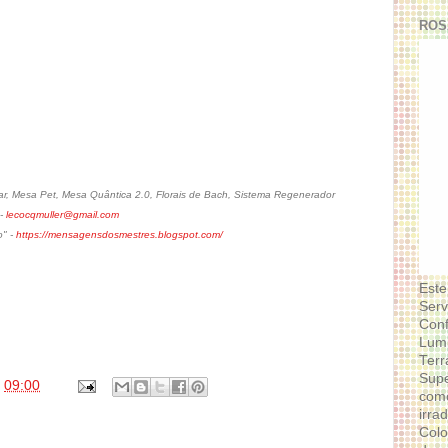
ROS
, Mesa Pet, Mesa Quântica 2.0, Florais de Bach, Sistema Regenerador
 -
lecocqmuller@gmail.com
o" -
https://mensagensdosmestres.blogspot.com/
Este
Serv
Conf
Lumi
Terr
Supe
s
09:00
como
irra
Colo