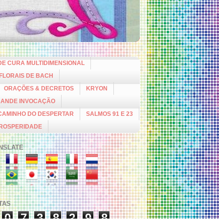
DE CURA MULTIDIMENSIONAL
 FLORAIS DE BACH
ORAÇÕES & DECRETOS
KRYON
RANDE INVOCAÇÃO
CAMINHO DO DESPERTAR
SALMOS 91 E 23
PROSPERIDADE
NSLATE
ITAS
0
7
3
8
2
9
8