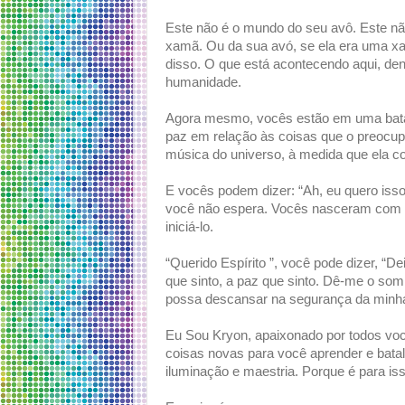
Este não é o mundo do seu avô. Este n
xamã. Ou da sua avó, se ela era uma x
disso. O que está acontecendo aqui, dent
humanidade.
Agora mesmo, vocês estão em uma batalh
paz em relação às coisas que o preocup
música do universo, à medida que ela c
E vocês podem dizer: “Ah, eu quero isso
você não espera. Vocês nasceram com i
iniciá-lo.
“Querido Espírito ”, você pode dizer, “De
que sinto, a paz que sinto. Dê-me o som
possa descansar na segurança da minha
Eu Sou Kryon, apaixonado por todos você
coisas novas para você aprender e batal
iluminação e maestria. Porque é para iss