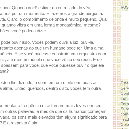
ROS
ssado. Quando você estiver do outro lado do véu,
ramos por um momento. E fazemos a grande pergunta.
 alta. Claro, o comprimento de onda é muito pequeno. Qual
ca, quando vibra em uma forma monoatômica, mesmo?
ilhões, você poderia dizer.
 pode ouvir isso. Vocês podem ouvir a luz, ouvi-la,
 restrito apenas ao que um humano pode ter. Uma alma
equência. E se você pudesse construir uma orquestra com
luz, até mesmo aquela que você vê ao seu redor. E se
e soassem para você, que você pudesse ouvir o que ele
mana?
stou lhe dizendo, o som tem um efeito em todas as
Este
Serv
 alma. Então, queridos, dentro disto, vocês têm outra
Conf
Lumi
Terr
mentar a frequência e se tornam mais leves em seu
Supe
em outras palavras, à medida que os humanos começam
como
vada, os sons mais elevados têm algum significado para
irra
? E a resposta é sim.
Colo