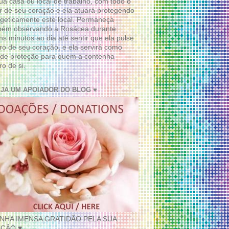
ua casa ou local de trabalho, com todo o
 de seu coração e ela atuará protegendo
geticamente este local. Permaneça
bém observando a Rosácea durante
ns minutos ao dia até sentir que ela pulse
ro de seu coração, e ela servirá como
de proteção para quem a contenha
ro de si.
EJA UM APOIADOR DO BLOG ♥
INHA IMENSA GRATIDÃO PELA SUA
ÇÃO ♥