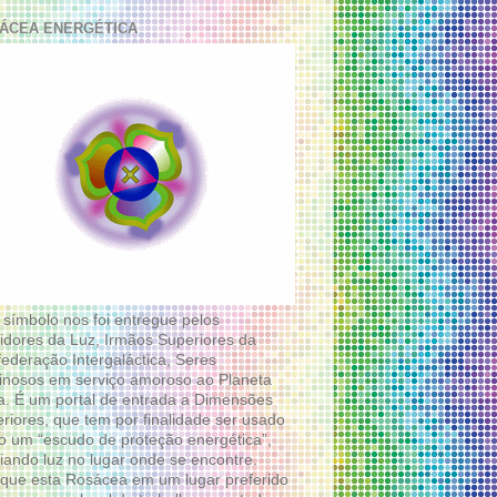
ÁCEA ENERGÉTICA
 símbolo nos foi entregue pelos
idores da Luz, Irmãos Superiores da
ederação Intergaláctica, Seres
nosos em serviço amoroso ao Planeta
a. É um portal de entrada a Dimensões
riores, que tem por finalidade ser usado
 um “escudo de proteção energética”,
diando luz no lugar onde se encontre.
que esta Rosácea em um lugar preferido