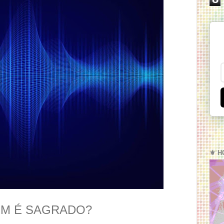
⚜️ H
OM É SAGRADO?