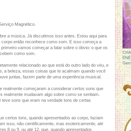
Serviço Magnético.
re a música. Já discutimos isso antes. Estou aqui para
eu corpo então reconhece como som. E isso começa a
 primeiro vamos começar a falar sobre o óbvio: o que os
CHA
rcebem como som.
ENE
Ger
tamente relacionado ao que está do outro lado do véu, e
ade, a beleza, essas coisas que te acalmam quando você
ouve juntas, fazem parte de uma experiência musical.
ue realmente começaram a considerar certos sons que
s realmente mudavam algo sobre como se sentiam.
ê teve sons que eram na verdade tons de certas
e certos tons, quando apresentados ao corpo, faziam
ram isso, não cientificamente, mas esotericamente, até
zes 8 ou 9, ou até 12, que, quando apresentados