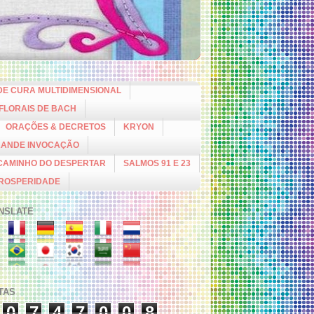
DE CURA MULTIDIMENSIONAL
 FLORAIS DE BACH
ORAÇÕES & DECRETOS
KRYON
RANDE INVOCAÇÃO
CAMINHO DO DESPERTAR
SALMOS 91 E 23
PROSPERIDADE
NSLATE
ITAS
0
7
4
7
0
0
8