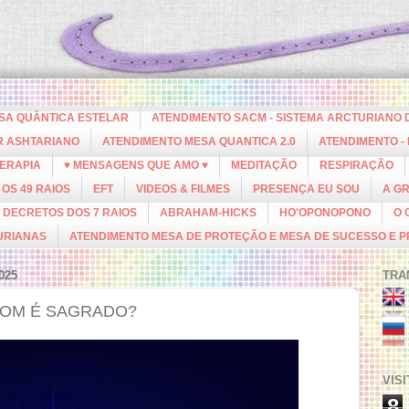
ESA QUÂNTICA ESTELAR
ATENDIMENTO SACM - SISTEMA ARCTURIANO 
R ASHTARIANO
ATENDIMENTO MESA QUANTICA 2.0
ATENDIMENTO -
ERAPIA
♥ MENSAGENS QUE AMO ♥
MEDITAÇÃO
RESPIRAÇÃO
OS 49 RAIOS
EFT
VIDEOS & FILMES
PRESENÇA EU SOU
A G
DECRETOS DOS 7 RAIOS
ABRAHAM-HICKS
HO'OPONOPONO
O 
URIANAS
ATENDIMENTO MESA DE PROTEÇÃO E MESA DE SUCESSO E 
025
TRA
SOM É SAGRADO?
VIS
8