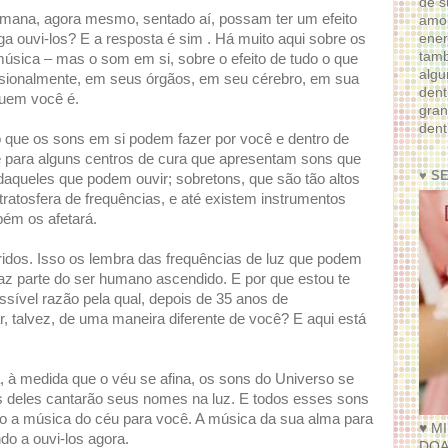
de s
umana, agora mesmo, sentado aí, possam ter um efeito
amor
ener
 ouvi-los? E a resposta é sim . Há muito aqui sobre os
tam
úsica – mas o som em si, sobre o efeito de tudo o que
algu
ensionalmente, em seus órgãos, em seu cérebro, em sua
dent
quem você é.
gran
dent
 que os sons em si podem fazer por você e dentro de
 para alguns centros de cura que apresentam sons que
♥ S
 daqueles que podem ouvir; sobretons, que são tão altos
tosfera de frequências, e até existem instrumentos
ém os afetará.
ridos. Isso os lembra das frequências de luz que podem
faz parte do ser humano ascendido. E por que estou te
ssível razão pela qual, depois de 35 anos de
r, talvez, de uma maneira diferente de você? E aqui está
, à medida que o véu se afina, os sons do Universo se
ns deles cantarão seus nomes na luz. E todos esses sons
ão a música do céu para você. A música da sua alma para
♥ M
o a ouvi-los agora.
DOA