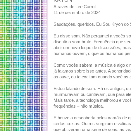
KRYON
Através de Lee Carroll
11 de dezembro de 2024
Saudações, queridos, Eu Sou Kryon do 
Eu disse som. Não perguntei a vocês sob
discutir o som bruto. Frequência que s
abrir um novo leque de discussões, mas
humanos ouvem, o que os humanos pe
Como vocês sabem, a música é algo dire
já falamos sobre isso antes. A sonorid
as ouve, ou te excitam quando você as 
Estou falando de som. Há os antigos, q
murmuravam ou cantavam, que para ele
Mais tarde, a tecnologia melhorou e voc
frequências – não música.
E houve a descoberta pelos xamãs de qu
certas coisas. Outros surgiram e valida
que obtiveram uma série de sons, às ve