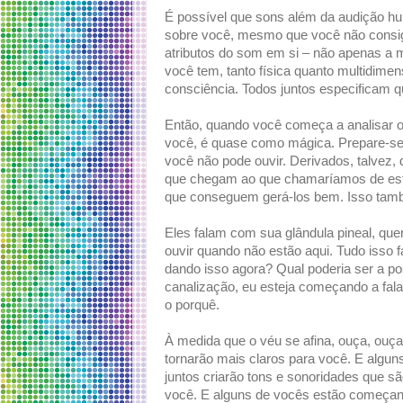
É possível que sons além da audição h
sobre você, mesmo que você não consiga
atributos do som em si – não apenas a m
você tem, tanto física quanto multidim
consciência. Todos juntos especificam 
Então, quando você começa a analisar o
você, é quase como mágica. Prepare-se
você não pode ouvir. Derivados, talvez,
que chegam ao que chamaríamos de estra
que conseguem gerá-los bem. Isso tamb
Eles falam com sua glândula pineal, que
ouvir quando não estão aqui. Tudo isso 
dando isso agora? Qual poderia ser a po
canalização, eu esteja começando a fala
o porquê.
À medida que o véu se afina, ouça, ouça
tornarão mais claros para você. E algu
juntos criarão tons e sonoridades que s
você. E alguns de vocês estão começand