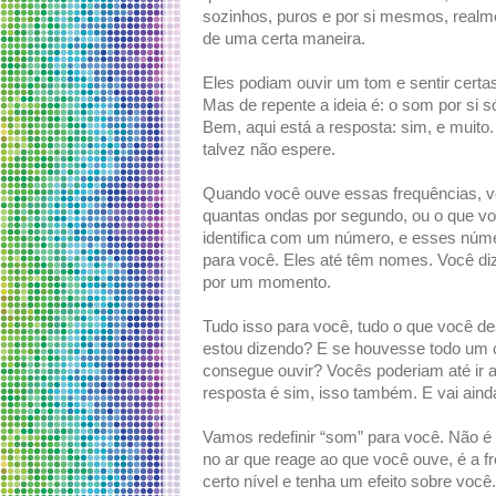
sozinhos, puros e por si mesmos, real
de uma certa maneira.
Eles podiam ouvir um tom e sentir cert
Mas de repente a ideia é: o som por si só
Bem, aqui está a resposta: sim, e muito
talvez não espere.
Quando você ouve essas frequências, vo
quantas ondas por segundo, ou o que v
identifica com um número, e esses núme
para você. Eles até têm nomes. Você diz
por um momento.
Tudo isso para você, tudo o que você d
estou dizendo? E se houvesse todo um c
consegue ouvir? Vocês poderiam até ir 
resposta é sim, isso também. E vai ainda
Vamos redefinir “som” para você. Não é 
no ar que reage ao que você ouve, é a f
certo nível e tenha um efeito sobre você.