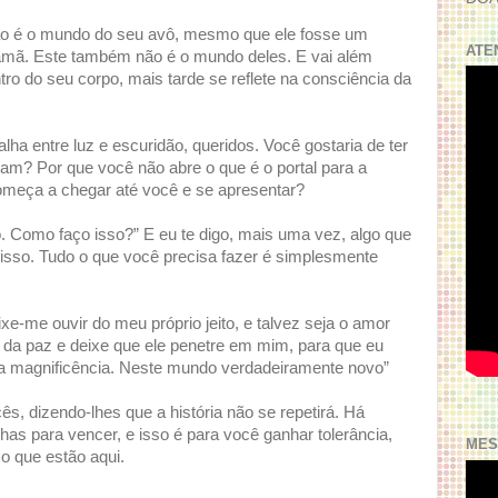
ão é o mundo do seu avô, mesmo que ele fosse um
ATE
amã. Este também não é o mundo deles. E vai além
ro do seu corpo, mais tarde se reflete na consciência da
a entre luz e escuridão, queridos. Você gostaria de ter
am? Por que você não abre o que é o portal para a
omeça a chegar até você e se apresentar?
. Como faço isso?” E eu te digo, mais uma vez, algo que
sso. Tudo o que você precisa fazer é simplesmente
ixe-me ouvir do meu próprio jeito, e talvez seja o amor
 da paz e deixe que ele penetre em mim, para que eu
 magnificência. Neste mundo verdadeiramente novo”
s, dizendo-lhes que a história não se repetirá. Há
has para vencer, e isso é para você ganhar tolerância,
MES
o que estão aqui.