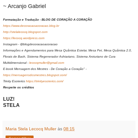
~ Arcanjo Gabriel
Formatação e Tradução - BLOG DE CORAÇÃO A CORAÇÃO
https://www.decoracaoacoracao.blog.br
http://stelalecocq.blogspot.com
https://lecocq.wordpress.com
Instagram - @blogdecoracaoacoracao
Informações e Agendamentos para Mesa Quântica Estelar, Mesa Pet, Mesa Quântica 2.0,
Florais de Bach, Sistema Regenerador Ashtariano, Sistema Arcturiano de Cura
Multidimensional -
lecocqmuller@gmail.com
E-book Mensagem dos Mestres - De Coração a Coração" -
https://mensagensdosmestres.blogspot.com/
Trinity Esoterics
https://trinityesoterics.com/
Respeite os créditos
LUZ!
STELA
Maria Stela Lecocq Muller
às
08:15