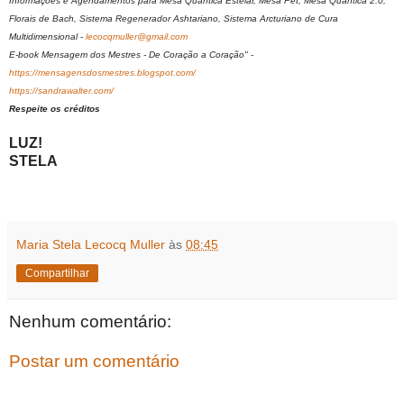
Informações e Agendamentos para Mesa Quântica Estelar, Mesa Pet, Mesa Quântica 2.0,
Florais de Bach, Sistema Regenerador Ashtariano, Sistema Arcturiano de Cura
Multidimensional -
lecocqmuller@gmail.com
E-book Mensagem dos Mestres - De Coração a Coração" -
https://mensagensdosmestres.blogspot.com/
https://sandrawalter.com/
Respeite os créditos
LUZ!
STELA
Maria Stela Lecocq Muller
às
08:45
Compartilhar
Nenhum comentário:
Postar um comentário