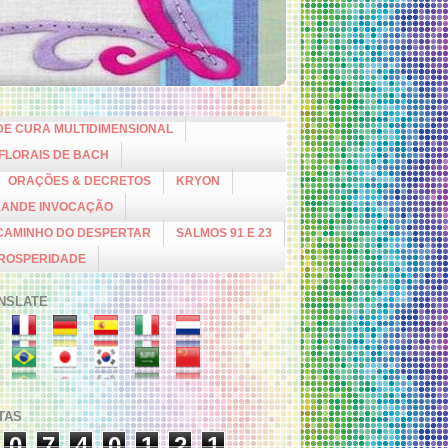
DE CURA MULTIDIMENSIONAL
 FLORAIS DE BACH
ORAÇÕES & DECRETOS
KRYON
RANDE INVOCAÇÃO
CAMINHO DO DESPERTAR
SALMOS 91 E 23
PROSPERIDADE
NSLATE
ITAS
0
7
4
0
1
2
1