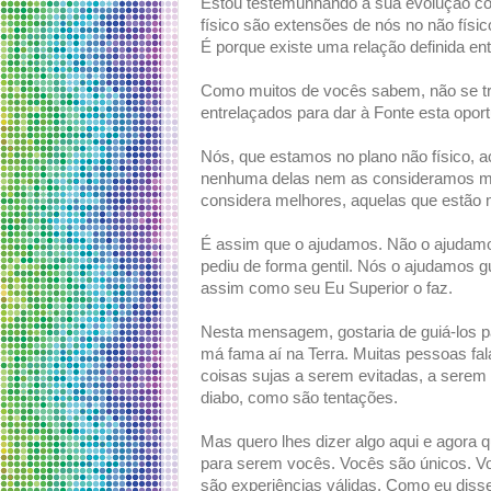
Estou testemunhando a sua evolução com
físico são extensões de nós no não físi
É porque existe uma relação definida entr
Como muitos de vocês sabem, não se t
entrelaçados para dar à Fonte esta oport
Nós, que estamos no plano não físico, 
nenhuma delas nem as consideramos me
considera melhores, aquelas que estão
É assim que o ajudamos. Não o ajudamos
pediu de forma gentil. Nós o ajudamos g
assim como seu Eu Superior o faz.
Nesta mensagem, gostaria de guiá-los p
má fama aí na Terra. Muitas pessoas fa
coisas sujas a serem evitadas, a serem
diabo, como são tentações.
Mas quero lhes dizer algo aqui e agora
para serem vocês. Vocês são únicos. V
são experiências válidas. Como eu diss