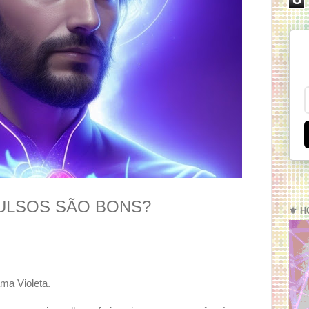
ULSOS SÃO BONS?
⚜️ H
ma Violeta.