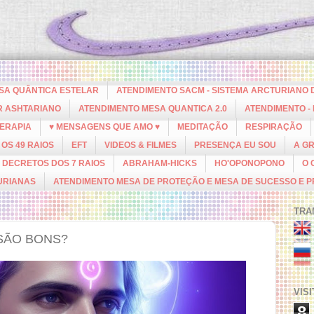
ESA QUÂNTICA ESTELAR
ATENDIMENTO SACM - SISTEMA ARCTURIANO 
R ASHTARIANO
ATENDIMENTO MESA QUANTICA 2.0
ATENDIMENTO -
ERAPIA
♥ MENSAGENS QUE AMO ♥
MEDITAÇÃO
RESPIRAÇÃO
OS 49 RAIOS
EFT
VIDEOS & FILMES
PRESENÇA EU SOU
A G
DECRETOS DOS 7 RAIOS
ABRAHAM-HICKS
HO'OPONOPONO
O 
URIANAS
ATENDIMENTO MESA DE PROTEÇÃO E MESA DE SUCESSO E 
TRA
SÃO BONS?
VIS
8