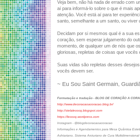
Veja bem, não há nada de errado com u
aí para informá-lo sobre o que é mais ap
atenção. Você está aí para ter experiênc
santo, semelhante a um santo, ou viver
Decidam por si mesmos qual é a sua espi
coração, sem esperar julgamento do outr
momento, de qualquer um de nós que 
gloriosas, repletas de coisas que vocês 
Suas vidas são repletas desses desejos
vocês devem ser.
~ Eu Sou Saint Germain, Guardi
Formatação e tradução - BLOG DE CORAÇÃO A COR
http://www.decoracaoacoracao.blog.br/
http://stelalecocq.blogspot.com
https://lecocq.wordpress.com
Instagram - @blogdecoracaoacoracao
Informações e Agendamentos para Mesa Quântica Estelar
Ashtariano, Sistema Arcturiano de Cura Multidimensional