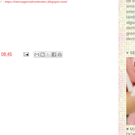
de s
o" -
https://mensagensdosmestres.blogspot.com/
amor
ener
tam
algu
dent
gran
dent
♥ S
s
08:45
♥ M
DOA