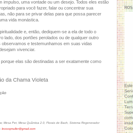
m impulso, uma vontade ou um desejo. Todos eles estão
ROS
ropriado para você fazer, falar ou concentrar sua
ias, não para se privar delas para que possa parecer
 uma vida monástica.
ritualidade e, então, dediquem-se a ela de todo o
o lado, dos portões perolados ou de qualquer outro
os observamos e testemunhamos em suas vidas
desejam vivenciar.
 porque elas são destinadas a ser exatamente como
ão da Chama Violeta
Este
Serv
AÇÃO
Conf
Lumi
Terr
Supe
como
irra
, Mesa Pet, Mesa Quântica 2.0, Florais de Bach, Sistema Regenerador
Colo
 -
lecocqmuller@gmail.com