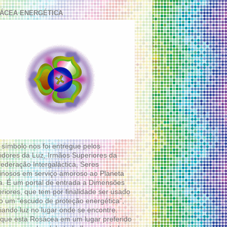
ÁCEA ENERGÉTICA
 símbolo nos foi entregue pelos
idores da Luz, Irmãos Superiores da
ederação Intergaláctica, Seres
nosos em serviço amoroso ao Planeta
a. É um portal de entrada a Dimensões
riores, que tem por finalidade ser usado
 um “escudo de proteção energética”,
diando luz no lugar onde se encontre.
que esta Rosácea em um lugar preferido