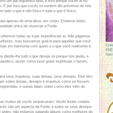
o um pai orgulhoso faria, e isso porque vocês aí no
co. É por isso que vocês se sentem tão próximos de nós.
e tudo o que é não físico e tudo o que é físico.
rata apenas de uma alma, um corpo. Estamos todos
unidade única de vivenciar a Fonte.
acolhemos todas as suas experiências aí. Não julgamos
lhores, mas buscamos guiá-lo para aquelas que você
CHA
 mais em harmonia com quem e o que você realmente é.
ENE
Ger
 dando-lhe tudo o que deseja só porque nos pediu, e
uiando-o, assim como seus guias espirituais o fazem,
ara seus impulsos, suas ânsias, seus desejos. Eles têm
lam sobre ânsias, desejos e impulsos como se fossem
 reprimidas, e outras falam sobre como eles vêm do
 que muitos de vocês esqueceram. Vocês foram criados
ocês são um aspecto da Fonte, e todos os seus desejos
e antes, não estamos julgando alguns como melhores do