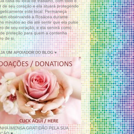
ua casa ou local de trabalho, com todo o
 de seu coração e ela atuará protegendo
geticamente este local. Permaneça
bém observando a Rosácea durante
ns minutos ao dia até sentir que ela pulse
ro de seu coração, e ela servirá como
de proteção para quem a contenha
ro de si.
EJA UM APOIADOR DO BLOG ♥
INHA IMENSA GRATIDÃO PELA SUA
ÇÃO ♥