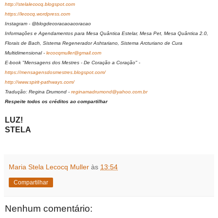
http://stelalecocq.blogspot.com
https://lecocq.wordpress.com
Instagram - @blogdecoracaoacoracao
Informações e Agendamentos para Mesa Quântica Estelar, Mesa Pet, Mesa Quântica 2.0,
Florais de Bach, Sistema Regenerador Ashtariano, Sistema Arcturiano de Cura
Multidimensional -
lecocqmuller@gmail.com
E-book "Mensagens dos Mestres - De Coração a Coração" -
https://mensagensdosmestres.blogspot.com/
http://www.spirit-pathways.com/
Tradução: Regina Drumond -
reginamadrumond@yahoo.com.br
Respeite todos os créditos ao compartilhar
LUZ!
STELA
Maria Stela Lecocq Muller
às
13:54
Compartilhar
Nenhum comentário: