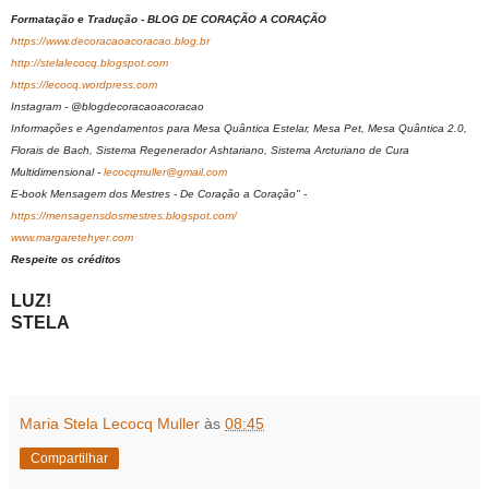
Formatação e Tradução - BLOG DE CORAÇÃO A CORAÇÃO
https://www.decoracaoacoracao.blog.br
http://stelalecocq.blogspot.com
https://lecocq.wordpress.com
Instagram - @blogdecoracaoacoracao
Informações e Agendamentos para Mesa Quântica Estelar, Mesa Pet, Mesa Quântica 2.0,
Florais de Bach, Sistema Regenerador Ashtariano, Sistema Arcturiano de Cura
Multidimensional -
lecocqmuller@gmail.com
E-book Mensagem dos Mestres - De Coração a Coração" -
https://mensagensdosmestres.blogspot.com/
www.margaretehyer.com
Respeite os créditos
LUZ!
STELA
Maria Stela Lecocq Muller
às
08:45
Compartilhar