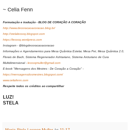
~ Celia Fenn
Formatação e tradução - BLOG DE CORAÇÃO A CORAÇÃO
http://www.decoracaoacoracao.blog.br/
http://stelalecocq.blogspot.com
https://lecocq.wordpress.com
Instagram - @blogdecoracaoacoracao
Informações e Agendamentos para Mesa Quântica Estelar, Mesa Pet, Mesa Quântica 2.0,
Florais de Bach, Sistema Regenerador Ashtariano, Sistema Arcturiano de Cura
Multidimensional -
lecocqmuller@gmail.com
E-book "Mensagens dos Mestres - De Coração a Coração" -
https://mensagensdosmestres.blogspot.com/
www.celiafenn.com
Respeite todos os créditos ao compartilhar
LUZ!
STELA
Maria Stela Lecocq Muller
às
11:17