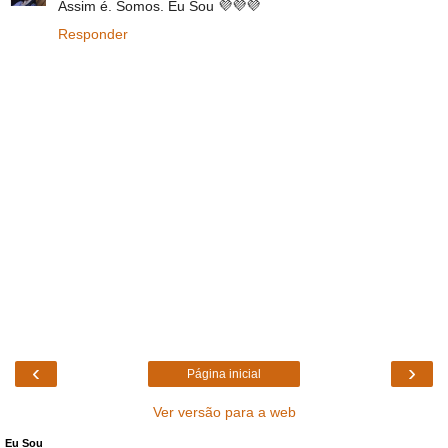
Assim é. Somos. Eu Sou 💜💜💜
Responder
‹
›
Página inicial
Ver versão para a web
Eu Sou