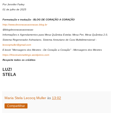
Por Jennifer Farley
01 de julho de 2025
Formatação e tradução - BLOG DE CORAÇÃO A CORAÇÃO
http://www.decoracaoacoracao.blog.br
@blogdecoracaoacoracao
Informações e Agendamentos para Mesa Quântica Estelar, Mesa Pet, Mesa Quântica 2.0,
Sistema Regenerador Ashtariano, Sistema Arcturiano de Cura Multidimensional -
lecocqmuller@gmail.com
E-book "Mensagens dos Mestres - De Coração a Coração" - Mensagens dos Mestres
https://thecreatorwritings.wordpress.com
Respeite todos os créditos
LUZ!
STELA
Maria Stela Lecocq Muller
às
13:02
Compartilhar