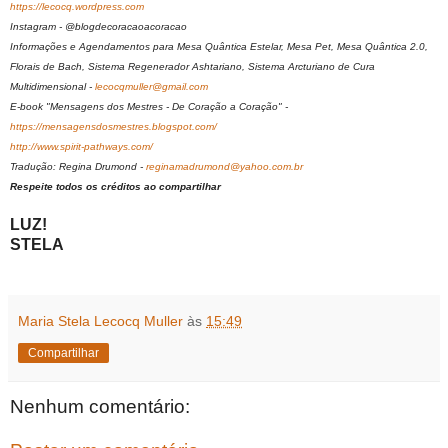
https://lecocq.wordpress.com
Instagram - @blogdecoracaoacoracao
Informações e Agendamentos para Mesa Quântica Estelar, Mesa Pet, Mesa Quântica 2.0,
Florais de Bach, Sistema Regenerador Ashtariano, Sistema Arcturiano de Cura
Multidimensional -
lecocqmuller@gmail.com
E-book "Mensagens dos Mestres - De Coração a Coração" -
https://mensagensdosmestres.blogspot.com/
http://www.spirit-pathways.com/
Tradução: Regina Drumond -
reginamadrumond@yahoo.com.br
Respeite todos os créditos ao compartilhar
LUZ!
STELA
Maria Stela Lecocq Muller
às
15:49
Compartilhar
Nenhum comentário: