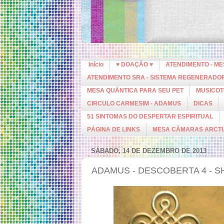
Início
♥ DOAÇÃO ♥
ATENDIMENTO - M
ATENDIMENTO SRA - SISTEMA REGENERADO
MESA QUÂNTICA PARA SEU PET
MUSICOT
CIRCULO CARMESIM - ADAMUS
DICAS
51 SINTOMAS DO DESPERTAR ESPIRITUAL
PÁGINA DE LINKS
MESA CÂMARAS ARCT
SÁBADO, 14 DE DEZEMBRO DE 2013
ADAMUS - DESCOBERTA 4 - S