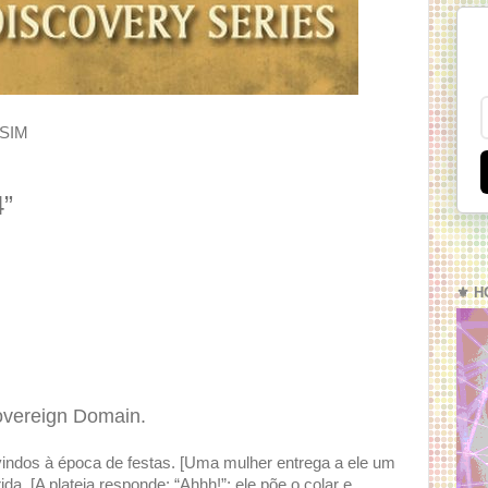
SIM
4”
⚜️ H
overeign Domain.
ndos à época de festas. [Uma mulher entrega a ele um
ida. [A plateia responde: “Ahhh!”; ele põe o colar e