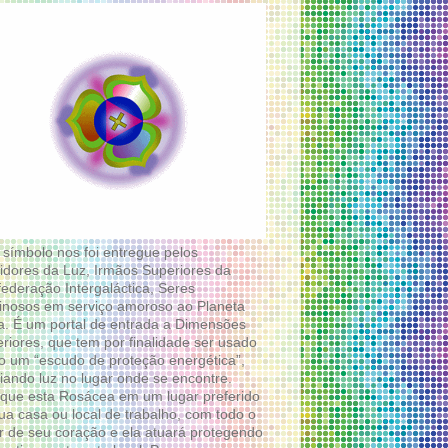
 símbolo nos foi entregue pelos
idores da Luz, Irmãos Superiores da
ederação Intergaláctica, Seres
nosos em serviço amoroso ao Planeta
a. É um portal de entrada a Dimensões
riores, que tem por finalidade ser usado
 um “escudo de proteção energética”,
diando luz no lugar onde se encontre.
que esta Rosácea em um lugar preferido
ua casa ou local de trabalho, com todo o
 de seu coração e ela atuará protegendo