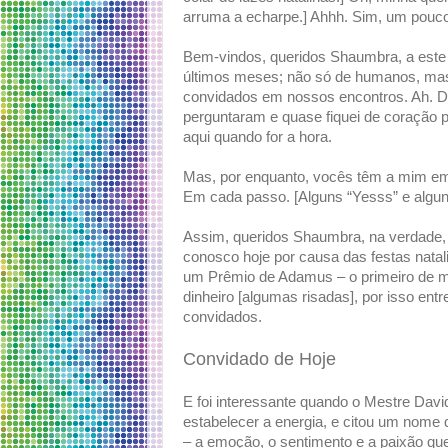
arruma a echarpe.] Ahhh. Sim, um pouco 
Bem-vindos, queridos Shaumbra, a este 
últimos meses; não só de humanos, ma
convidados em nossos encontros. Ah. D
perguntaram e quase fiquei de coração 
aqui quando for a hora.
Mas, por enquanto, vocês têm a mim e
Em cada passo. [Alguns “Yesss” e algun
Assim, queridos Shaumbra, na verdade, 
conosco hoje por causa das festas nata
um Prêmio de Adamus – o primeiro de mu
dinheiro [algumas risadas], por isso en
convidados.
Convidado de Hoje
E foi interessante quando o Mestre Davi
estabelecer a energia, e citou um nome 
– a emoção, o sentimento e a paixão que