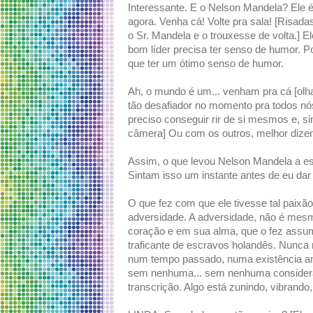
Interessante. E o Nelson Mandela? Ele
agora. Venha cá! Volte pra sala! [Ris
o Sr. Mandela e o trouxesse de volta.] 
bom líder precisa ter senso de humor. P
que ter um ótimo senso de humor.
Ah, o mundo é um... venham pra cá [olha
tão desafiador no momento pra todos nós
preciso conseguir rir de si mesmos e, si
câmera] Ou com os outros, melhor dize
Assim, o que levou Nelson Mandela a est
Sintam isso um instante antes de eu dar
O que fez com que ele tivesse tal paixão
adversidade. A adversidade, não é mesm
coração e em sua alma, que o fez assu
traficante de escravos holandês. Nunca m
num tempo passado, numa existência ante
sem nenhuma... sem nenhuma considera
transcrição. Algo está zunindo, vibrando