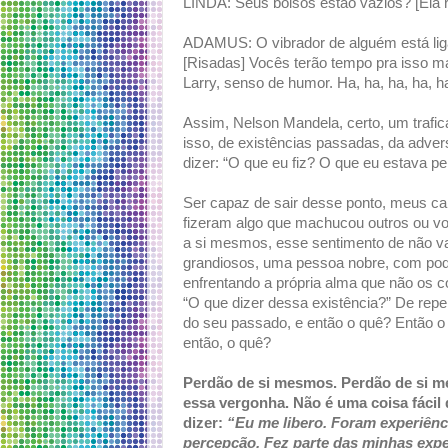
LINDA: Seus bolsos estão vazios? [Ela ri
ADAMUS: O vibrador de alguém está ligad
[Risadas] Vocês terão tempo pra isso ma
Larry, senso de humor. Ha, ha, ha, ha, ha
Assim, Nelson Mandela, certo, um trafi
isso, de existências passadas, da advers
dizer: “O que eu fiz? O que eu estava p
Ser capaz de sair desse ponto, meus ca
fizeram algo que machucou outros ou v
a si mesmos, esse sentimento de não va
grandiosos, uma pessoa nobre, com pode
enfrentando a própria alma que não os 
“O que dizer dessa existência?” De rep
do seu passado, e então o quê? Então o
então, o quê?
Perdão de si mesmos. Perdão de si me
essa vergonha. Não é uma coisa fácil d
dizer:
“Eu me libero. Foram experiên
percepção. Fez parte das minhas expe