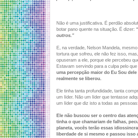
Não é uma justificativa. É perdão absolu
botar pano quente na situação. É dizer:
outros.”
E, na verdade, Nelson Mandela, mesmo c
tortura que sofreu, ele não fez isso, ma
opuseram a ele, porque ele percebeu que
Estavam servindo para a culpa pelo que e
uma percepção maior do Eu Sou dele 
realmente se liberou.
Ele tinha tanta profundidade, tanta comp
um líder. Não um líder que tentasse adqu
um líder que diz isto a todas as pessoas:
Ele não buscou ser o centro das atenç
tinha o que chamariam de falhas, pec
planeta, vocês terão essas idiossincr
liberdade de si mesmo e passou isso a