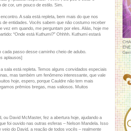
de cor, um pouco de estilo. Sim.
encontro. A sala está repleta, bem mais do que nos
s de entidades. Vocês sabem que não costumo receber
e vez em quando, me perguntam por eles. Aliás, hoje me
partido: “Onde está Kuthumi?” Ohhhh. Kuthumi estará
CHA
ENE
m cada passo desse caminho cheio de adubo.
Ger
s aplausos]
a sala está repleta. Temos alguns convidados especiais
linas, mas também um fenômeno interessante, que vale
itos hoje, espero, porque Cauldre não tem mais
tregamos prêmios bregas, mas valiosos. Muitos
d, ou David McMaster, fez a abertura hoje, ajudando a
que foi ouvido nas outras esferas – Nelson Mandela. Isso
 veio do David, a reação de todos vocês – realmente