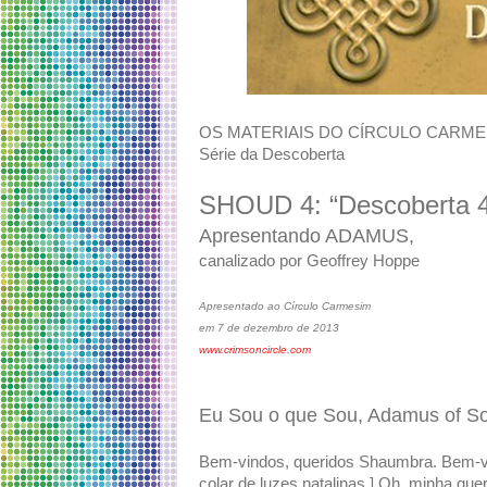
OS MATERIAIS DO CÍRCULO CARME
Série da Descoberta
SHOUD 4: “Descoberta 
Apresentando ADAMUS,
canalizado por Geoffrey Hoppe
Apresentado ao Círculo Carmesim
em 7 de dezembro de 2013
www.crimsoncircle.com
Eu Sou o que Sou, Adamus of S
Bem-vindos, queridos Shaumbra. Bem-vi
colar de luzes natalinas.] Oh, minha quer