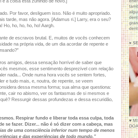
ener
 e a coisa está zunindo de novo.]
tam
algu
o. Por favor, desliguem isso. Não é muito apropriado.
dent
is tarde, mas não agora. [Adamus ri.] Larry, era o seu?
gran
! Ho, ho, ho, ho, ho! Aargh.
dent
cante de escravos brutal. E, muitos de vocês conhecem
♥ S
idade na própria vida, de um dia acordar de repente e
ensando?”
ros amigos, dessa sensação horrível de saber que
ocês mesmos, esse sentimento desprezível com relação
ler nada... Onde numa hora vocês se sentem fortes,
r e tudo mais, e, noutra, de repente, se veem
considera dessa mesma forma; sua alma que questiona:
ente, cair no abismo, ver os fantasmas de si mesmos e
 quê? Ressurgir dessas profundezas e dessa escuridão,
smos. Respirar fundo e liberar toda essa culpa, toda
♥ M
e se fazer. Dizer... não é só dizer com a cabeça, mas
DOA
cias de uma consciência inferior num tempo de menos
riências e das experiências de todo mundo.”