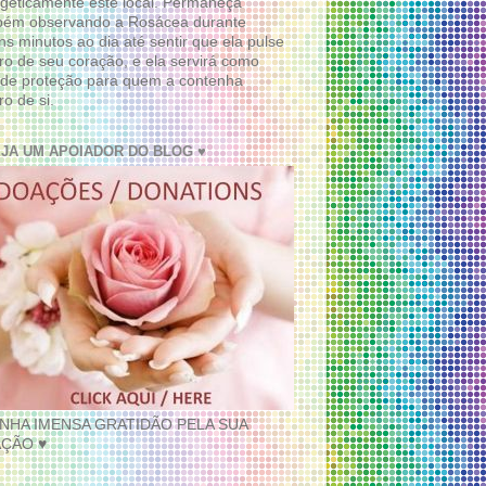
geticamente este local. Permaneça
bém observando a Rosácea durante
ns minutos ao dia até sentir que ela pulse
ro de seu coração, e ela servirá como
de proteção para quem a contenha
ro de si.
EJA UM APOIADOR DO BLOG ♥
INHA IMENSA GRATIDÃO PELA SUA
ÇÃO ♥