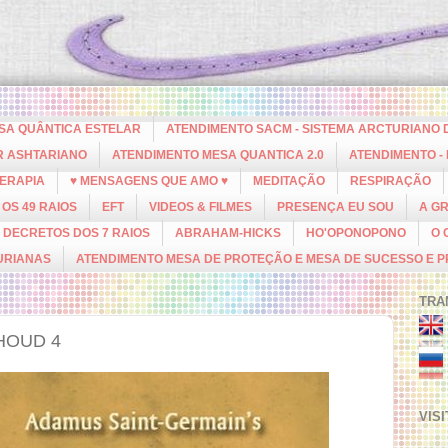
ESA QUÂNTICA ESTELAR
ATENDIMENTO SACM - SISTEMA ARCTURIANO 
R ASHTARIANO
ATENDIMENTO MESA QUANTICA 2.0
ATENDIMENTO -
ERAPIA
♥ MENSAGENS QUE AMO ♥
MEDITAÇÃO
RESPIRAÇÃO
OS 49 RAIOS
EFT
VIDEOS & FILMES
PRESENÇA EU SOU
A G
DECRETOS DOS 7 RAIOS
ABRAHAM-HICKS
HO'OPONOPONO
O 
URIANAS
ATENDIMENTO MESA DE PROTEÇÃO E MESA DE SUCESSO E 
TRA
HOUD 4
VIS