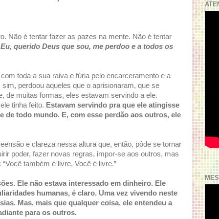
ATE
to. Não é tentar fazer as pazes na mente. Não é tentar
“Eu, querido Deus que sou, me perdoo e a todos os
om toda a sua raiva e fúria pelo encarceramento e a
s, sim, perdoou aqueles que o aprisionaram, que se
, de muitas formas, eles estavam servindo a ele.
le tinha feito.
Estavam servindo pra que ele atingisse
e de todo mundo. E, com esse perdão aos outros, ele
reensão e clareza nessa altura que, então, pôde se tornar
irir poder, fazer novas regras, impor-se aos outros, mas
 “Você também é livre. Você é livre.”
MES
ões. Ele não estava interessado em dinheiro. Ele
uliaridades humanas, é claro. Uma vez vivendo neste
asias. Mas, mais que qualquer coisa, ele entendeu a
diante para os outros.