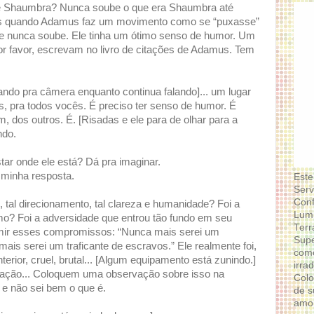
 é Shaumbra? Nunca soube o que era Shaumbra até
adas quando Adamus faz um movimento como se “puxasse”
Ele nunca soube. Ele tinha um ótimo senso de humor. Um
or favor, escrevam no livro de citações de Adamus. Tem
ndo pra câmera enquanto continua falando]... um lugar
, pra todos vocês. É preciso ter senso de humor. É
m, dos outros. É. [Risadas e ele para de olhar para a
ndo.
ar onde ele está? Dá pra imaginar.
 minha resposta.
Este
Serv
Conf
, tal direcionamento, tal clareza e humanidade? Foi a
Lumi
o? Foi a adversidade que entrou tão fundo em seu
Terr
mir esses compromissos: “Nunca mais serei um
Supe
ais serei um traficante de escravos.” Ele realmente foi,
como
rior, cruel, brutal... [Algum equipamento está zunindo.]
irra
ção... Coloquem uma observação sobre isso na
Colo
, e não sei bem o que é.
de s
amor