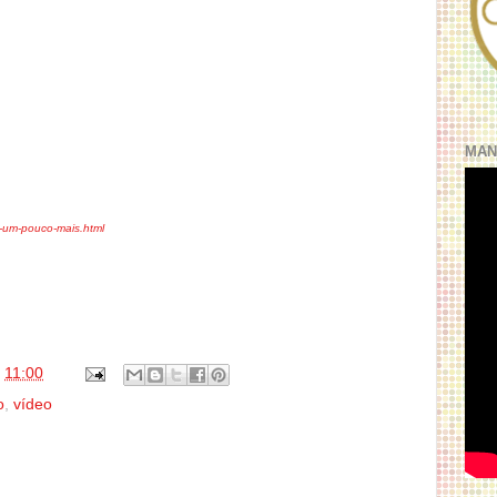
MAN
-um-pouco-mais.html
s
11:00
o
,
vídeo