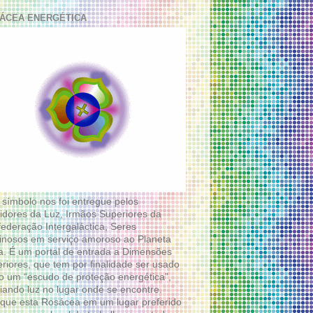
ÁCEA ENERGÉTICA
 símbolo nos foi entregue pelos
idores da Luz, Irmãos Superiores da
ederação Intergaláctica, Seres
nosos em serviço amoroso ao Planeta
a. É um portal de entrada a Dimensões
riores, que tem por finalidade ser usado
 um “escudo de proteção energética”,
diando luz no lugar onde se encontre.
que esta Rosácea em um lugar preferido