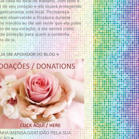
ua casa ou local de trabalho, com todo o
 de seu coração e ela atuará protegendo
geticamente este local. Permaneça
bém observando a Rosácea durante
ns minutos ao dia até sentir que ela pulse
ro de seu coração, e ela servirá como
de proteção para quem a contenha
ro de si.
EJA UM APOIADOR DO BLOG ♥
INHA IMENSA GRATIDÃO PELA SUA
ÇÃO ♥