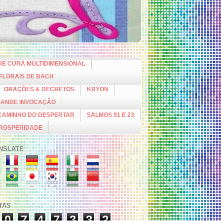
DE CURA MULTIDIMENSIONAL
 FLORAIS DE BACH
ORAÇÕES & DECRETOS
KRYON
RANDE INVOCAÇÃO
CAMINHO DO DESPERTAR
SALMOS 91 E 23
PROSPERIDADE
NSLATE
ITAS
0
7
4
7
3
3
2