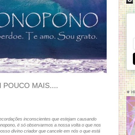
POUCO MAIS....
⚜️ H
recordações inconscientes que estejam causando
ponopono, é só observarmos a nossa volta o que nos
 nosso divino criador que cancele em nós o que está