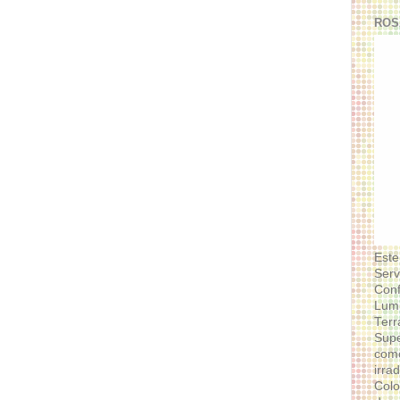
ROS
Este
Serv
Conf
Lumi
Terr
Supe
como
irra
Colo