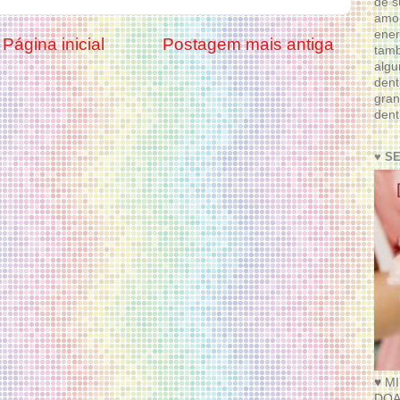
de s
amor
ener
Página inicial
Postagem mais antiga
tam
algu
dent
gran
dent
♥ S
♥ M
DOA