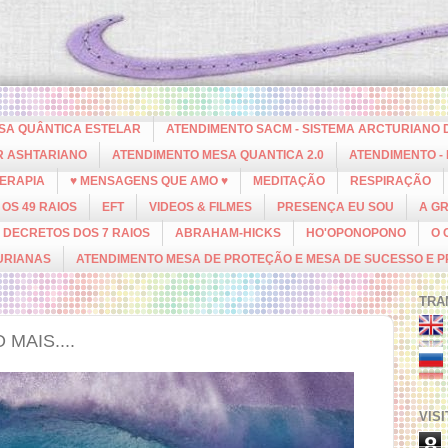
ESA QUÂNTICA ESTELAR
ATENDIMENTO SACM - SISTEMA ARCTURIANO 
R ASHTARIANO
ATENDIMENTO MESA QUANTICA 2.0
ATENDIMENTO -
ERAPIA
♥ MENSAGENS QUE AMO ♥
MEDITAÇÃO
RESPIRAÇÃO
OS 49 RAIOS
EFT
VIDEOS & FILMES
PRESENÇA EU SOU
A G
DECRETOS DOS 7 RAIOS
ABRAHAM-HICKS
HO'OPONOPONO
O 
URIANAS
ATENDIMENTO MESA DE PROTEÇÃO E MESA DE SUCESSO E 
TRA
MAIS....
VIS
8