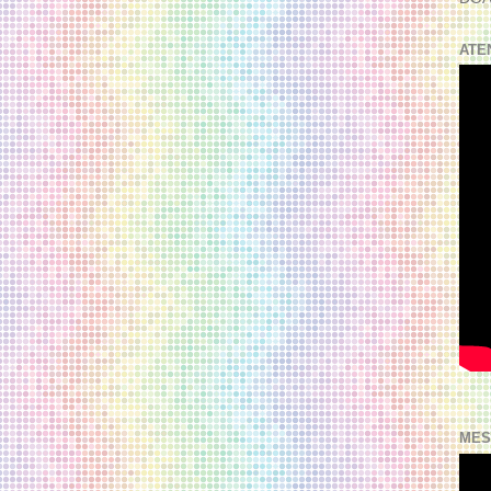
ATE
MES