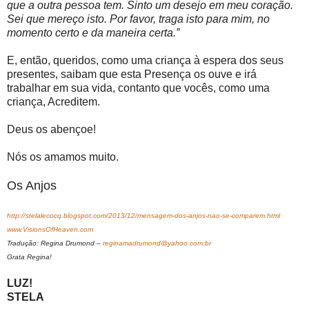
que a outra pessoa tem. Sinto um desejo em meu coração.
Sei que mereço isto. Por favor, traga isto para mim, no
momento certo e da maneira certa.”
E, então, queridos, como uma criança à espera dos seus
presentes, saibam que esta Presença os ouve e irá
trabalhar em sua vida, contanto que vocês, como uma
criança, Acreditem.
Deus os abençoe!
Nós os amamos muito.
Os Anjos
http://stelalecocq.blogspot.com/2013/12/mensagem-dos-anjos-nao-se-comparem.html
www.VisionsOfHeaven.com
Tradução: Regina Drumond –
reginamadrumond@yahoo.com.br
Grata Regina!
LUZ!
STELA