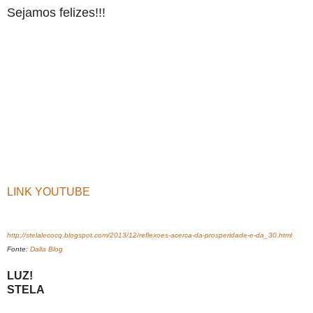
Sejamos felizes!!!
LINK YOUTUBE
http://stelalecocq.blogspot.com/2013/12/reflexoes-acerca-da-prosperidade-e-da_30.html
Fonte:
Dalla Blog
LUZ!
STELA