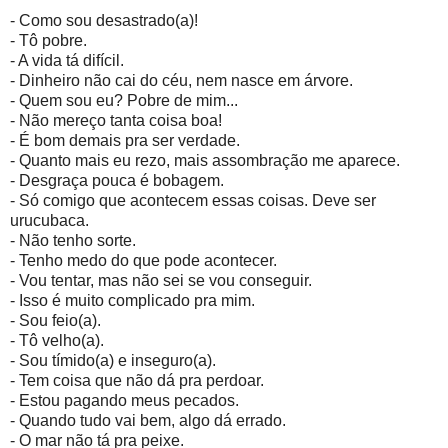
- Como sou desastrado(a)!
- Tô pobre.
- A vida tá difícil.
- Dinheiro não cai do céu, nem nasce em árvore.
- Quem sou eu? Pobre de mim...
- Não mereço tanta coisa boa!
- É bom demais pra ser verdade.
- Quanto mais eu rezo, mais assombração me aparece.
- Desgraça pouca é bobagem.
- Só comigo que acontecem essas coisas. Deve ser
urucubaca.
- Não tenho sorte.
- Tenho medo do que pode acontecer.
- Vou tentar, mas não sei se vou conseguir.
- Isso é muito complicado pra mim.
- Sou feio(a).
- Tô velho(a).
- Sou tímido(a) e inseguro(a).
- Tem coisa que não dá pra perdoar.
- Estou pagando meus pecados.
- Quando tudo vai bem, algo dá errado.
- O mar não tá pra peixe.