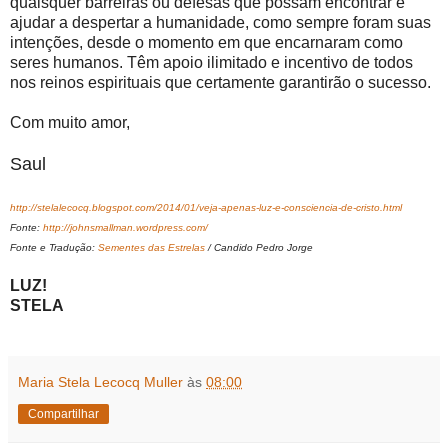
quaisquer barreiras ou defesas que possam encontrar e
ajudar a despertar a humanidade, como sempre foram suas
intenções, desde o momento em que encarnaram como
seres humanos. Têm apoio ilimitado e incentivo de todos
nos reinos espirituais que certamente garantirão o sucesso.
Com muito amor,
Saul
http://stelalecocq.blogspot.com/2014/01/veja-apenas-luz-e-consciencia-de-cristo.html
Fonte:
http://johnsmallman.wordpress.com/
Fonte e Tradução:
Sementes das Estrelas
/ Candido Pedro Jorge
LUZ!
STELA
Maria Stela Lecocq Muller
às
08:00
Compartilhar