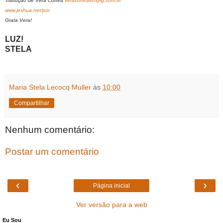
Tradução de Vera Corrêa
veracorrea46@ig.com.br
www.jeshua.net/por
Grata Vera!
LUZ!
STELA
Maria Stela Lecocq Muller
às
10:00
Compartilhar
Nenhum comentário:
Postar um comentário
‹
›
Página inicial
Ver versão para a web
Eu Sou