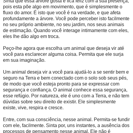
Sinta que essa árvore gosta e fica feliz com a sua presença,
pois esta põe algo em movimento, que é simplesmente o
fluxo do amor. É isto que você é na verdade, e que afeta
profundamente a árvore. Você pode perceber isto facilmente
no seu próprio ambiente, no seu jardim, nos seus animais
de estimação. Quando você interage intimamente com eles,
eles lhe dão algo em troca.
Peço-lhe agora que escolha um animal que deseja vir até
você para esclarecer alguma coisa. Permita que ele surja
em sua imaginação.
Um animal deseja vir a você para ajudá-lo a se sentir bem e
seguro na Terra e bem conectado com o solo sob seus pés,
de modo que você esteja pronto para se expressar com
segurança e confiança. O animal conhece essa segurança,
esse refúgio. Por natureza, ele é uno com a Terra, e não tem
dúvidas sobre seu direito de existir. Ele simplesmente
existe, vive, respira e cresce.
Entre, com sua consciência, nesse animal. Permita-se fundir
com ele, facilmente. Sinta por, uns instantes, a ausência dos
processos de pensamento nesse animal. Ele não é