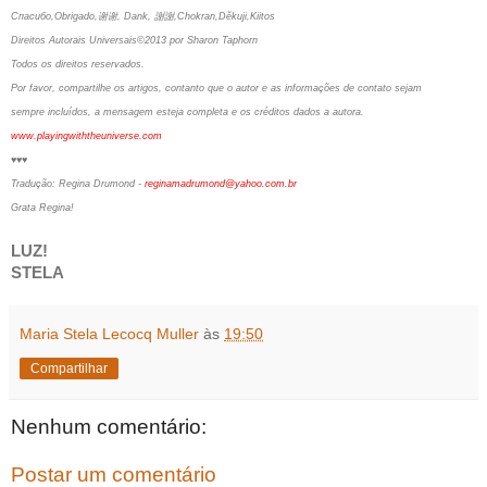
Спасибо,Obrigado,谢谢, Dank, 謝謝,Chokran,Děkuji,Kiitos
Direitos Autorais Universais©2013 por Sharon Taphorn
Todos os direitos reservados.
Por favor, compartilhe os artigos, contanto que o autor e as informações de contato sejam
sempre incluídos, a mensagem esteja completa e os créditos dados a autora.
www.playingwiththeuniverse.com
♥♥♥
Tradução: Regina Drumond -
reginamadrumond@yahoo.com.br
Grata Regina!
LUZ!
STELA
Maria Stela Lecocq Muller
às
19:50
Compartilhar
Nenhum comentário:
Postar um comentário