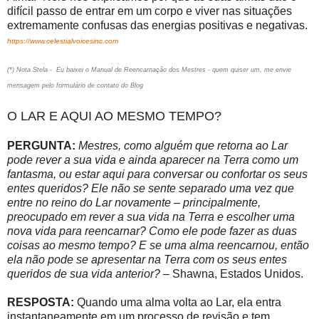
difícil passo de entrar em um corpo e viver nas situações
extremamente confusas das energias positivas e negativas.
https://www.celestialvoicesinc.com
(*) Nota Stela - Eu baixei o Manual de Reencarnação dos Mestres - quem quiser um, me envie
mensagem pelo formulário de contato do Blog
O LAR E AQUI AO MESMO TEMPO?
PERGUNTA:
Mestres, como alguém que retorna ao Lar
pode rever a sua vida e ainda aparecer na Terra como um
fantasma, ou estar aqui para conversar ou confortar os seus
entes queridos? Ele não se sente separado uma vez que
entre no reino do Lar novamente – principalmente,
preocupado em rever a sua vida na Terra e escolher uma
nova vida para reencarnar? Como ele pode fazer as duas
coisas ao mesmo tempo? E se uma alma reencarnou, então
ela não pode se apresentar na Terra com os seus entes
queridos de sua vida anterior?
– Shawna, Estados Unidos.
RESPOSTA:
Quando uma alma volta ao Lar, ela entra
instantaneamente em um processo de revisão e tem