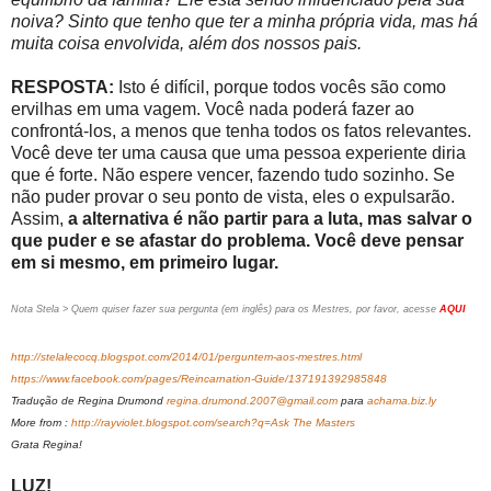
noiva? Sinto que tenho que ter a minha própria vida, mas há
muita coisa envolvida, além dos nossos pais.
RESPOSTA:
Isto é difícil, porque todos vocês são como
ervilhas em uma vagem. Você nada poderá fazer ao
confrontá-los, a menos que tenha todos os fatos relevantes.
Você deve ter uma causa que uma pessoa experiente diria
que é forte. Não espere vencer, fazendo tudo sozinho. Se
não puder provar o seu ponto de vista, eles o expulsarão.
Assim,
a alternativa é não partir para a luta, mas salvar o
que puder e se afastar do problema. Você deve pensar
em si mesmo, em primeiro lugar.
Nota Stela > Quem quiser fazer sua pergunta (em inglês) para os Mestres, por favor, acesse
AQUI
http://stelalecocq.blogspot.com/2014/01/perguntem-aos-mestres.html
https://www.facebook.com/pages/Reincarnation-Guide/137191392985848
Tradução de Regina Drumond
regina.drumond.2007@gmail.com
para
achama.biz.ly
More from :
http://rayviolet.blogspot.com/search?q=Ask The Masters
Grata Regina!
LUZ!