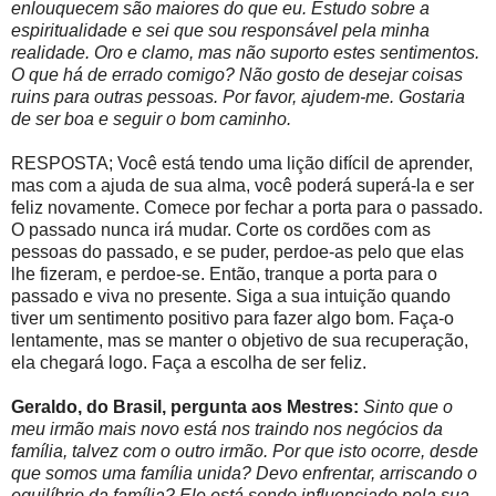
enlouquecem são maiores do que eu. Estudo sobre a
espiritualidade e sei que sou responsável pela minha
realidade. Oro e clamo, mas não suporto estes sentimentos.
O que há de errado comigo? Não gosto de desejar coisas
ruins para outras pessoas. Por favor, ajudem-me. Gostaria
de ser boa e seguir o bom caminho.
RESPOSTA; Você está tendo uma lição difícil de aprender,
mas com a ajuda de sua alma, você poderá superá-la e ser
feliz novamente. Comece por fechar a porta para o passado.
O passado nunca irá mudar. Corte os cordões com as
pessoas do passado, e se puder, perdoe-as pelo que elas
lhe fizeram, e perdoe-se. Então, tranque a porta para o
passado e viva no presente. Siga a sua intuição quando
tiver um sentimento positivo para fazer algo bom. Faça-o
lentamente, mas se manter o objetivo de sua recuperação,
ela chegará logo. Faça a escolha de ser feliz.
Geraldo, do Brasil, pergunta aos Mestres:
Sinto que o
meu irmão mais novo está nos traindo nos negócios da
família, talvez com o outro irmão. Por que isto ocorre, desde
que somos uma família unida? Devo enfrentar, arriscando o
equilíbrio da família? Ele está sendo influenciado pela sua