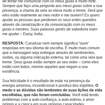
de tentar me comunicar com os meus guias é muito forte.
Sempre que faço uma pergunta aos meus guias sobre a sua
presença, a chama da vela se eleva muito e treme. Será que
eles estão realmente ao meu redor e me ouvem? Eu quero
ajudar as pessoas que perderam os seus entes queridos
através da canalização e da comunicação com os meus
guias e mestres. Suas palavras gentis de sabedoria iriam
me ajudar
– Daisy, Índia.
RESPOSTA:
Canalizar nem sempre significa “ouvir’
respostas em seu idioma de escolha. É muito mais comum
que a mensagem seja entregue através de sentimentos,
visões, ou alguma indicação externa, tal como uma vela que
treme. Seus guias estão sempre ao seu redor – como eles
estão com todos, mesmo aqueles que negam a sua
existência.
Sua felicidade é o resultado de estar na presença da
energia amorosa, incondicional e positiva dos espíritos.
O
medo e as dúvidas são lembretes de suas lições de vida
escolhidas, que não foram concluídas.
Você está tendo
problemas com a auto-confiança, a auto-estima, o amor
próprio e a crença em suas próprias capacidades.