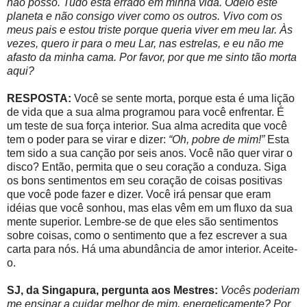
não posso. Tudo está errado em minha vida. Odeio este
planeta e não consigo viver como os outros. Vivo com os
meus pais e estou triste porque queria viver em meu lar. Às
vezes, quero ir para o meu Lar, nas estrelas, e eu não me
afasto da minha cama. Por favor, por que me sinto tão morta
aqui?
RESPOSTA:
Você se sente morta, porque esta é uma lição
de vida que a sua alma programou para você enfrentar. É
um teste de sua força interior. Sua alma acredita que você
tem o poder para se virar e dizer:
“Oh, pobre de mim!”
Esta
tem sido a sua canção por seis anos. Você não quer virar o
disco? Então, permita que o seu coração a conduza. Siga
os bons sentimentos em seu coração de coisas positivas
que você pode fazer e dizer. Você irá pensar que eram
idéias que você sonhou, mas elas vêm em um fluxo da sua
mente superior. Lembre-se de que eles são sentimentos
sobre coisas, como o sentimento que a fez escrever a sua
carta para nós. Há uma abundância de amor interior. Aceite-
o.
SJ, da Singapura, pergunta aos Mestres:
Vocês poderiam
me ensinar a cuidar melhor de mim, energeticamente? Por