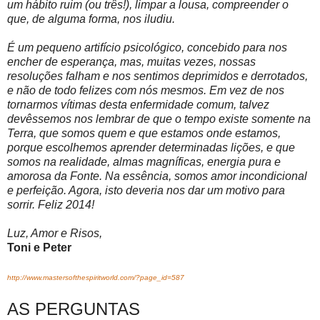
um hábito ruim (ou três!), limpar a lousa, compreender o
que, de alguma forma, nos iludiu.
É um pequeno artifício psicológico, concebido para nos
encher de esperança, mas, muitas vezes, nossas
resoluções falham e nos sentimos deprimidos e derrotados,
e não de todo felizes com nós mesmos. Em vez de nos
tornarmos vítimas desta enfermidade comum, talvez
devêssemos nos lembrar de que o tempo existe somente na
Terra, que somos quem e que estamos onde estamos,
porque escolhemos aprender determinadas lições, e que
somos na realidade, almas magníficas, energia pura e
amorosa da Fonte. Na essência, somos amor incondicional
e perfeição. Agora, isto deveria nos dar um motivo para
sorrir. Feliz 2014!
Luz, Amor e Risos,
Toni e Peter
http://www.mastersofthespiritworld.com/?page_id=587
AS PERGUNTAS