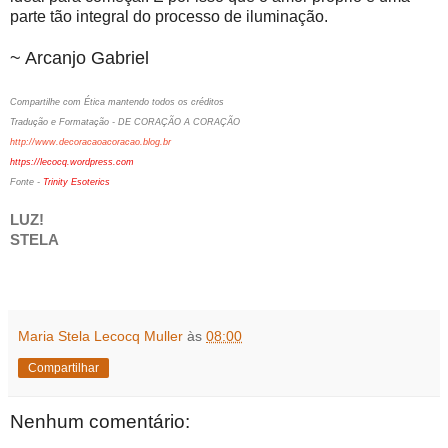
parte tão integral do processo de iluminação.
~ Arcanjo Gabriel
Compartilhe com Ética mantendo todos os créditos
Tradução e Formatação - DE CORAÇÃO A CORAÇÃO
http://www.decoracaoacoracao.blog.br
https://lecocq.wordpress.com
Fonte -
Trinity Esoterics
LUZ!
STELA
Maria Stela Lecocq Muller
às
08:00
Compartilhar
Nenhum comentário: