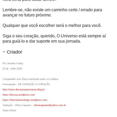
Lembre-se, não existe um caminho certo / errado para
avançar no futuro próximo.
Qualquer que você escolher será o melhor para você.
Siga o seu coração, querido, O Universo está sempre aí
para guiá-lo e dar suporte em sua jornada.
~ Criador
Por Jennifer Farley
01 de Julho 2018
Compartilhe com Ética mantendo todos os créditos
Formatação - DE CORAÇÃO A CORAÇÃO
http://www.decoracaoacoracao.blog.br
https://lecocq.wordpress.com
https://thecreatorwritings.wordpress.com
Tradução - Vilma Capuano -
vilmacapuano@yahoo.com.br
Grata Vilma!