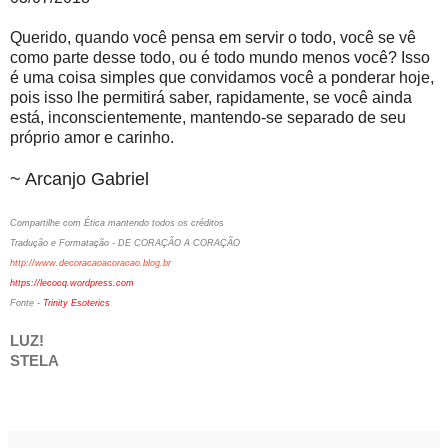
Querido, quando você pensa em servir o todo, você se vê
como parte desse todo, ou é todo mundo menos você? Isso
é uma coisa simples que convidamos você a ponderar hoje,
pois isso lhe permitirá saber, rapidamente, se você ainda
está, inconscientemente, mantendo-se separado de seu
próprio amor e carinho.
~ Arcanjo Gabriel
Compartilhe com Ética mantendo todos os créditos
Tradução e Formatação - DE CORAÇÃO A CORAÇÃO
http://www.decoracaoacoracao.blog.br
https://lecocq.wordpress.com
Fonte -
Trinity Esoterics
LUZ!
STELA