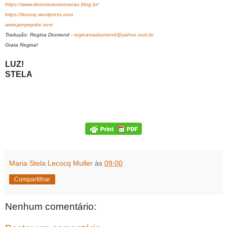
https://www.decoracaoacoracao.blog.br/
https://lecocq.wordpress.com
www.jamyeprice.com
Tradução: Regina Drumond -
reginamadrumond@yahoo.com.br
Grata Regina!
LUZ!
STELA
Maria Stela Lecocq Muller
às
09:00
Compartilhar
Nenhum comentário: