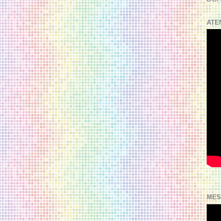
ATE
MES