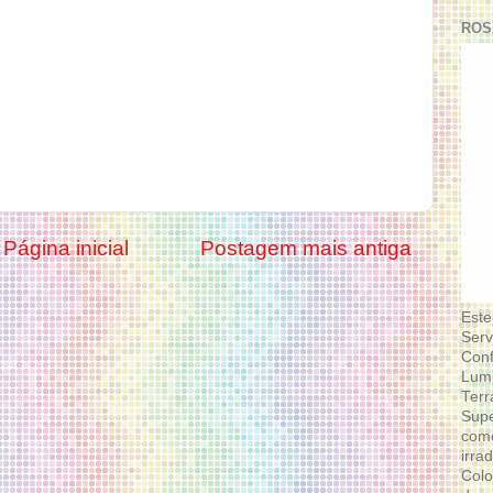
ROS
Página inicial
Postagem mais antiga
Este
Serv
Conf
Lumi
Terr
Supe
como
irra
Colo