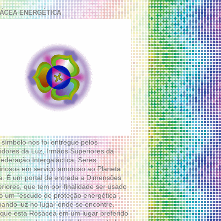
ÁCEA ENERGÉTICA
 símbolo nos foi entregue pelos
idores da Luz, Irmãos Superiores da
ederação Intergaláctica, Seres
nosos em serviço amoroso ao Planeta
a. É um portal de entrada a Dimensões
riores, que tem por finalidade ser usado
 um “escudo de proteção energética”,
diando luz no lugar onde se encontre.
que esta Rosácea em um lugar preferido