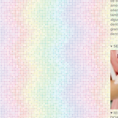
de s
amor
ener
tam
algu
dent
gran
dent
♥ S
♥ M
DOA