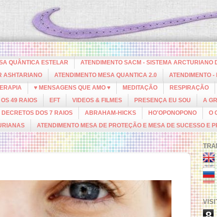
ESA QUÂNTICA ESTELAR
ATENDIMENTO SACM - SISTEMA ARCTURIANO 
R ASHTARIANO
ATENDIMENTO MESA QUANTICA 2.0
ATENDIMENTO -
ERAPIA
♥ MENSAGENS QUE AMO ♥
MEDITAÇÃO
RESPIRAÇÃO
OS 49 RAIOS
EFT
VIDEOS & FILMES
PRESENÇA EU SOU
A G
DECRETOS DOS 7 RAIOS
ABRAHAM-HICKS
HO'OPONOPONO
O 
URIANAS
ATENDIMENTO MESA DE PROTEÇÃO E MESA DE SUCESSO E 
TRA
VIS
8