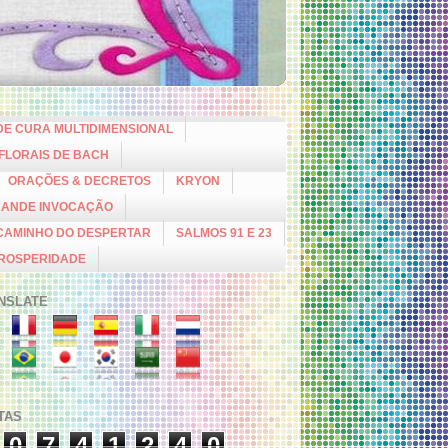
DE CURA MULTIDIMENSIONAL
 FLORAIS DE BACH
ORAÇÕES & DECRETOS
KRYON
RANDE INVOCAÇÃO
CAMINHO DO DESPERTAR
SALMOS 91 E 23
PROSPERIDADE
NSLATE
ITAS
0
7
4
1
2
4
0