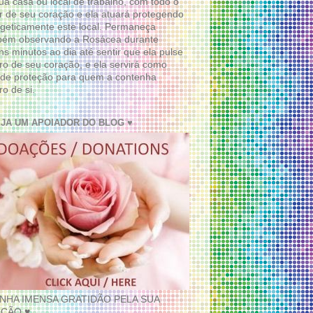
ua casa ou local de trabalho, com todo o
 de seu coração e ela atuará protegendo
geticamente este local. Permaneça
bém observando a Rosácea durante
ns minutos ao dia até sentir que ela pulse
ro de seu coração, e ela servirá como
de proteção para quem a contenha
ro de si.
EJA UM APOIADOR DO BLOG ♥
INHA IMENSA GRATIDÃO PELA SUA
ÇÃO ♥