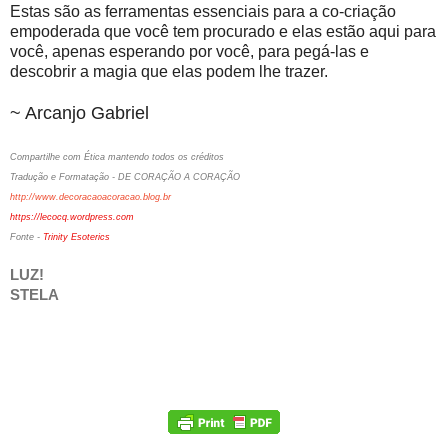
Estas são as ferramentas essenciais para a co-criação
empoderada que você tem procurado e elas estão aqui para
você, apenas esperando por você, para pegá-las e
descobrir a magia que elas podem lhe trazer.
~ Arcanjo Gabriel
Compartilhe com Ética mantendo todos os créditos
Tradução e Formatação - DE CORAÇÃO A CORAÇÃO
http://www.decoracaoacoracao.blog.br
https://lecocq.wordpress.com
Fonte -
Trinity Esoterics
LUZ!
STELA