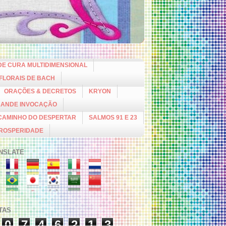
DE CURA MULTIDIMENSIONAL
 FLORAIS DE BACH
ORAÇÕES & DECRETOS
KRYON
RANDE INVOCAÇÃO
CAMINHO DO DESPERTAR
SALMOS 91 E 23
PROSPERIDADE
NSLATE
ITAS
0
7
4
6
2
1
3