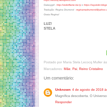
https://lecocq.wordpress.com
Galaxygirl -
http://violetflame.biz.ly
e
https://rayviolet.blo
Tradução: Regina Drumond -
reginamadrumond@yahoo.c
Grata Regina!
LUZ!
STELA
Postado por
Maria Stela Lecocq Muller
à
Marcadores:
Mãe
,
Pai
,
Reino Cristalino
Um comentário:
Unknown
4 de agosto de 2018 à
Magnífica descoberta. O Universo
Responder