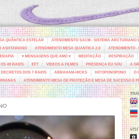
ESA QUÂNTICA ESTELAR
ATENDIMENTO SACM - SISTEMA ARCTURIANO 
R ASHTARIANO
ATENDIMENTO MESA QUANTICA 2.0
ATENDIMENTO -
ERAPIA
♥ MENSAGENS QUE AMO ♥
MEDITAÇÃO
RESPIRAÇÃO
OS 49 RAIOS
EFT
VIDEOS & FILMES
PRESENÇA EU SOU
A G
DECRETOS DOS 7 RAIOS
ABRAHAM-HICKS
HO'OPONOPONO
O 
URIANAS
ATENDIMENTO MESA DE PROTEÇÃO E MESA DE SUCESSO E 
TRA
INO
VIS
8