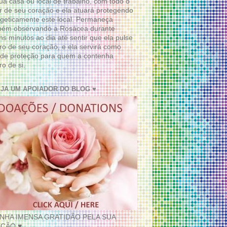
ua casa ou local de trabalho, com todo o
 de seu coração e ela atuará protegendo
geticamente este local. Permaneça
bém observando a Rosácea durante
ns minutos ao dia até sentir que ela pulse
ro de seu coração, e ela servirá como
de proteção para quem a contenha
ro de si.
EJA UM APOIADOR DO BLOG ♥
INHA IMENSA GRATIDÃO PELA SUA
ÇÃO ♥