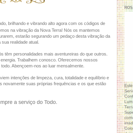
ROS
ando, brilhando e vibrando alto agora com os códigos de
ebemos na vibração da Nova Terra! Nós os mantemos
gurarem, estarão segurando um pedaço desta vibração da
sua realidade atual.
ós têm personalidades mais aventureiras do que outros.
 é energia. Trabalhem conosco. Oferecemos nossos
o todo. Abençoem-nos ao luar mensalmente.
em intenções de limpeza, cura, totalidade e equilíbrio e
novamente suas próprias frequências e os que estão
Este
Serv
Conf
empre a serviço do Todo.
Lumi
Terr
Supe
como
irra
Colo