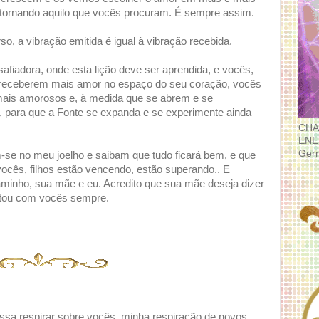
 tornando aquilo que vocês procuram. É sempre assim.
so, a vibração emitida é igual à vibração recebida.
afiadora, onde esta lição deve ser aprendida, e vocês,
 receberem mais amor no espaço do seu coração, vocês
mais amorosos e, à medida que se abrem e se
, para que a Fonte se expanda e se experimente ainda
CHA
ENE
Ger
se no meu joelho e saibam que tudo ficará bem, e que
vocês, filhos estão vencendo, estão superando.. E
inho, sua mãe e eu. Acredito que sua mãe deseja dizer
stou com vocês sempre.
ossa respirar sobre vocês, minha respiração de novos