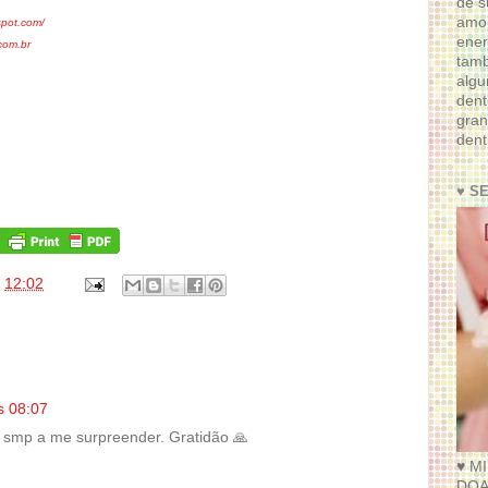
de s
amor
gspot.com/
ener
om.br
tam
algu
dent
gran
dent
♥ S
s
12:02
s 08:07
 smp a me surpreender. Gratidão 🙏
♥ M
DOA