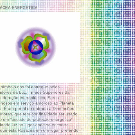
ÁCEA ENERGÉTICA
 símbolo nos foi entregue pelos
idores da Luz, Irmãos Superiores da
ederação Intergaláctica, Seres
nosos em serviço amoroso ao Planeta
a. É um portal de entrada a Dimensões
riores, que tem por finalidade ser usado
 um “escudo de proteção energética”,
diando luz no lugar onde se encontre.
que esta Rosácea em um lugar preferido