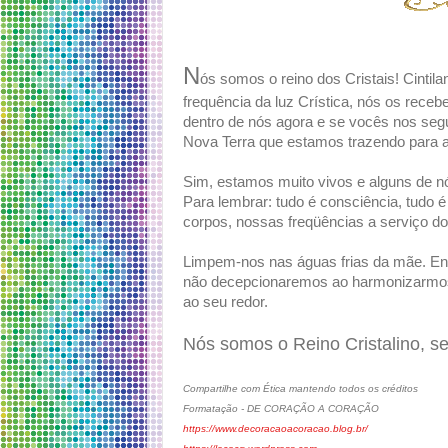
N
ós somos o reino dos Cristais! Cintil
frequência da luz Crística, nós os rec
dentro de nós agora e se vocês nos se
Nova Terra que estamos trazendo para a 
Sim, estamos muito vivos e alguns de n
Para lembrar: tudo é consciência, tudo
corpos, nossas freqüências a serviço d
Limpem-nos nas águas frias da mãe. Envi
não decepcionaremos ao harmonizarmos 
ao seu redor.
Nós somos o Reino Cristalino, s
Compartilhe com Ética mantendo todos os créditos
Formatação - DE CORAÇÃO A CORAÇÃO
https://www.decoracaoacoracao.blog.br/