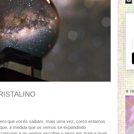
⚜️ H
RISTALINO
u quero que vocês saibam, mais uma vez, como estamos
rque, à medida que os vemos se expandindo
s crescem e os vemos escolher o amor em mais e mais