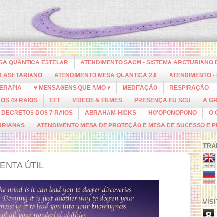
ESA QUÂNTICA ESTELAR
ATENDIMENTO SACM - SISTEMA ARCTURIANO 
R ASHTARIANO
ATENDIMENTO MESA QUANTICA 2.0
ATENDIMENTO -
ERAPIA
♥ MENSAGENS QUE AMO ♥
MEDITAÇÃO
RESPIRAÇÃO
OS 49 RAIOS
EFT
VIDEOS & FILMES
PRESENÇA EU SOU
A G
DECRETOS DOS 7 RAIOS
ABRAHAM-HICKS
HO'OPONOPONO
O 
URIANAS
ATENDIMENTO MESA DE PROTEÇÃO E MESA DE SUCESSO E 
TRA
ENTA ÚTIL
VIS
8