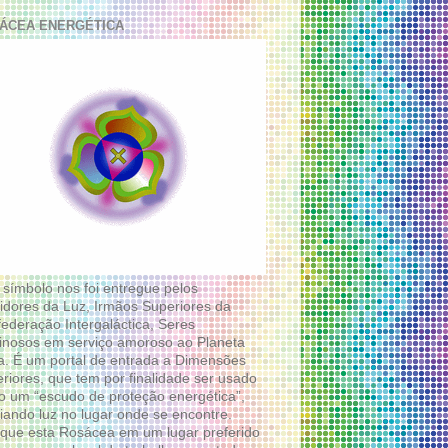
ÁCEA ENERGÉTICA
 símbolo nos foi entregue pelos
idores da Luz, Irmãos Superiores da
ederação Intergaláctica, Seres
nosos em serviço amoroso ao Planeta
a. É um portal de entrada a Dimensões
riores, que tem por finalidade ser usado
 um “escudo de proteção energética”,
diando luz no lugar onde se encontre.
que esta Rosácea em um lugar preferido