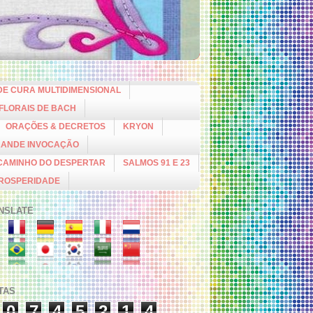
DE CURA MULTIDIMENSIONAL
 FLORAIS DE BACH
ORAÇÕES & DECRETOS
KRYON
RANDE INVOCAÇÃO
CAMINHO DO DESPERTAR
SALMOS 91 E 23
PROSPERIDADE
NSLATE
ITAS
0
7
4
5
2
1
4