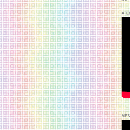
ATE
MES