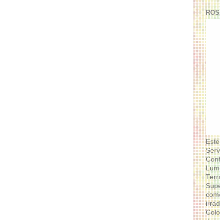
ROS
Este
Serv
Conf
Lumi
Terr
Supe
como
irra
Colo