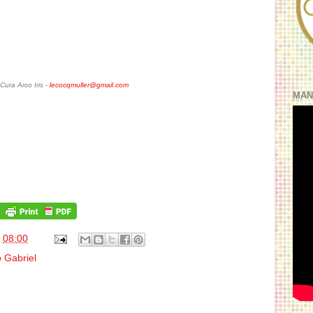
ura Arco Iris -
lecocqmuller@gmail.com
MAN
s
08:00
 Gabriel