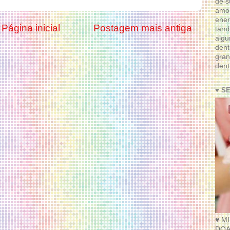
de s
amor
ener
Página inicial
Postagem mais antiga
tam
algu
dent
gran
dent
♥ S
♥ M
DOA