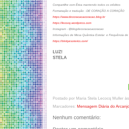
Compartilhe com Ética mantendo todos os créditos
Formatação e tradução - DE CORAÇÃO A CORAÇÃO
https://www.decoracaoacoracao.blog.br
https://lecocq.wordpress.com
Instagram - @blogdecoracaoacoracao
Informações de Mesa Quântica Estelar e Frequência de C
https://trinityesoterics.com/
LUZ!
STELA
Postado por
Maria Stela Lecocq Muller
à
Marcadores:
Mensagem Diária do Arcanjo
Nenhum comentário: