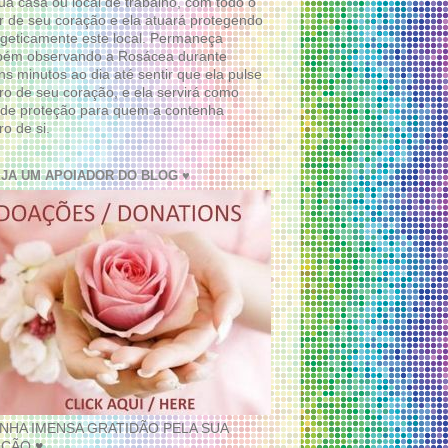
ua casa ou local de trabalho, com todo o
 de seu coração e ela atuará protegendo
geticamente este local. Permaneça
bém observando a Rosácea durante
ns minutos ao dia até sentir que ela pulse
ro de seu coração, e ela servirá como
de proteção para quem a contenha
ro de si.
EJA UM APOIADOR DO BLOG ♥
INHA IMENSA GRATIDÃO PELA SUA
ÇÃO ♥