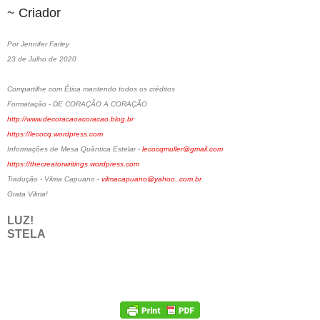
~ Criador
Por Jennifer Farley
23 de Julho de 2020
Compartilhe com Ética mantendo todos os créditos
Formatação - DE CORAÇÃO A CORAÇÃO
http://www.decoracaoacoracao.blog.br
https://lecocq.wordpress.com
Informações de Mesa Quântica Estelar -
lecocqmuller@gmail.com
https://thecreatorwritings.wordpress.com
Tradução - Vilma Capuano -
vilmacapuano@yahoo..com.br
Grata Vilma!
LUZ!
STELA