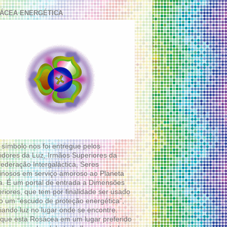
ÁCEA ENERGÉTICA
 símbolo nos foi entregue pelos
idores da Luz, Irmãos Superiores da
ederação Intergaláctica, Seres
nosos em serviço amoroso ao Planeta
a. É um portal de entrada a Dimensões
riores, que tem por finalidade ser usado
 um “escudo de proteção energética”,
diando luz no lugar onde se encontre.
que esta Rosácea em um lugar preferido