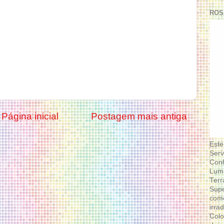
ROS
Página inicial
Postagem mais antiga
Este
Serv
Conf
Lumi
Terr
Supe
como
irra
Colo