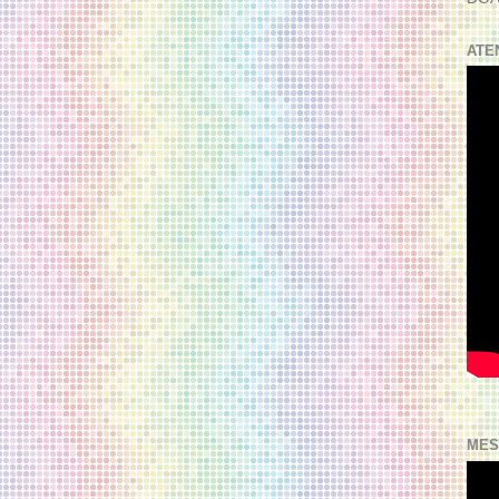
ATE
MES