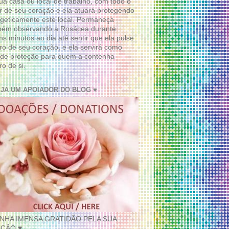
ua casa ou local de trabalho, com todo o
 de seu coração e ela atuará protegendo
geticamente este local. Permaneça
bém observando a Rosácea durante
ns minutos ao dia até sentir que ela pulse
ro de seu coração, e ela servirá como
de proteção para quem a contenha
ro de si.
EJA UM APOIADOR DO BLOG ♥
INHA IMENSA GRATIDÃO PELA SUA
ÇÃO ♥