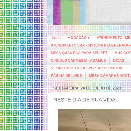
Início
♥ DOAÇÃO ♥
ATENDIMENTO - M
ATENDIMENTO SRA - SISTEMA REGENERADO
MESA QUÂNTICA PARA SEU PET
MUSICOT
CIRCULO CARMESIM - ADAMUS
DICAS
51 SINTOMAS DO DESPERTAR ESPIRITUAL
PÁGINA DE LINKS
MESA CÂMARAS ARCT
SEXTA-FEIRA, 24 DE JULHO DE 2020
NESTE DIA DE SUA VIDA...