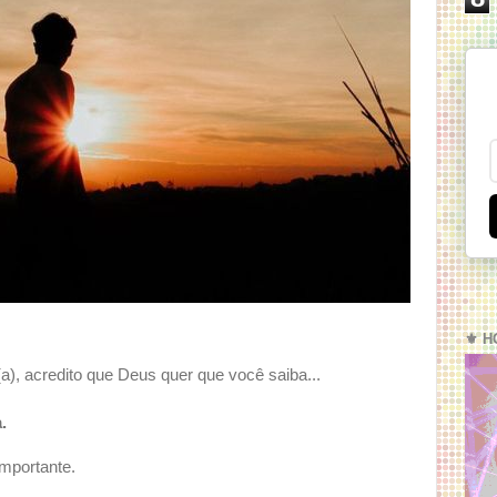
⚜️ H
(a), acredito que Deus quer que você saiba...
.
importante.