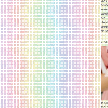
de s
amor
ener
tam
algu
dent
gran
dent
♥ S
♥ M
DOA