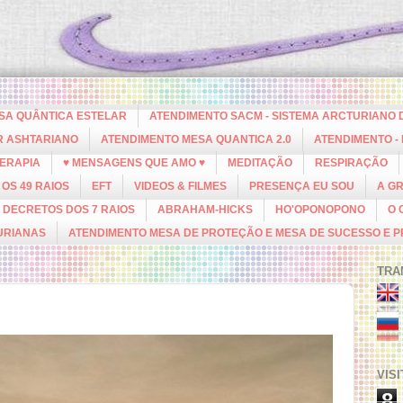
ESA QUÂNTICA ESTELAR
ATENDIMENTO SACM - SISTEMA ARCTURIANO 
R ASHTARIANO
ATENDIMENTO MESA QUANTICA 2.0
ATENDIMENTO -
ERAPIA
♥ MENSAGENS QUE AMO ♥
MEDITAÇÃO
RESPIRAÇÃO
OS 49 RAIOS
EFT
VIDEOS & FILMES
PRESENÇA EU SOU
A G
DECRETOS DOS 7 RAIOS
ABRAHAM-HICKS
HO'OPONOPONO
O 
URIANAS
ATENDIMENTO MESA DE PROTEÇÃO E MESA DE SUCESSO E 
TRA
VIS
8