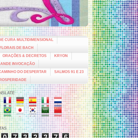
DE CURA MULTIDIMENSIONAL
 FLORAIS DE BACH
ORAÇÕES & DECRETOS
KRYON
RANDE INVOCAÇÃO
CAMINHO DO DESPERTAR
SALMOS 91 E 23
PROSPERIDADE
NSLATE
ITAS
0
7
3
2
3
7
6