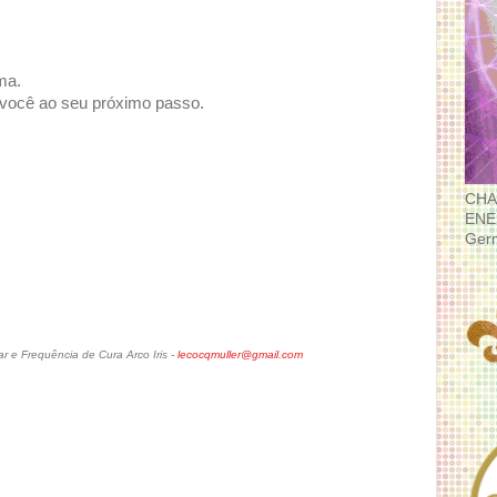
ma.
 você ao seu próximo passo.
CHA
ENE
Ger
 e Frequência de Cura Arco Iris -
lecocqmuller@gmail.com