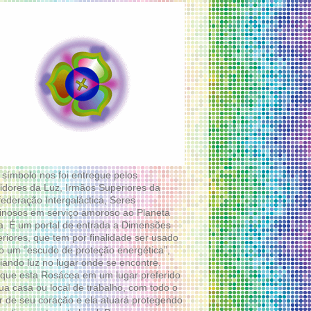
 símbolo nos foi entregue pelos
idores da Luz, Irmãos Superiores da
ederação Intergaláctica, Seres
nosos em serviço amoroso ao Planeta
a. É um portal de entrada a Dimensões
riores, que tem por finalidade ser usado
 um “escudo de proteção energética”,
diando luz no lugar onde se encontre.
que esta Rosácea em um lugar preferido
ua casa ou local de trabalho, com todo o
 de seu coração e ela atuará protegendo