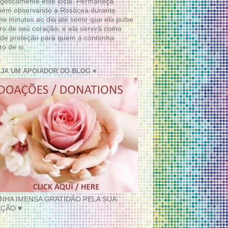
geticamente este local. Permaneça
bém observando a Rosácea durante
ns minutos ao dia até sentir que ela pulse
ro de seu coração, e ela servirá como
de proteção para quem a contenha
ro de si.
EJA UM APOIADOR DO BLOG ♥
INHA IMENSA GRATIDÃO PELA SUA
ÇÃO ♥