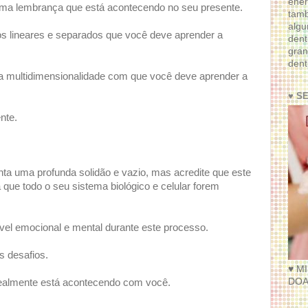
ener
uma lembrança que está acontecendo no seu presente.
tam
algu
os lineares e separados que você deve aprender a
dent
.
gran
dent
da multidimensionalidade com que você deve aprender a
♥ S
nte.
ta uma profunda solidão e vazio, mas acredite que este
que todo o seu sistema biológico e celular forem
vel emocional e mental durante este processo.
s desafios.
♥ M
DOA
 realmente está acontecendo com você.