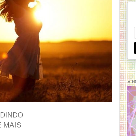
⚜️ H
EDINDO
 MAIS