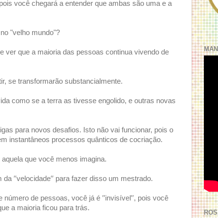
 pois você chegará a entender que ambas são uma e a
 no "velho mundo"?
MAN
de ver que a maioria das pessoas continua vivendo de
tir, se transformarão substancialmente.
da como se a terra as tivesse engolido, e outras novas
igas para novos desafios. Isto não vai funcionar, pois o
r em instantâneos processos quânticos de cocriação.
or aquela que você menos imagina.
 da ′′velocidade′′ para fazer disso um mestrado.
número de pessoas, você já é ′′invisível′′, pois você
e a maioria ficou para trás.
ROS