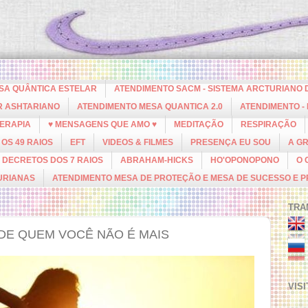
ESA QUÂNTICA ESTELAR
ATENDIMENTO SACM - SISTEMA ARCTURIANO 
R ASHTARIANO
ATENDIMENTO MESA QUANTICA 2.0
ATENDIMENTO -
ERAPIA
♥ MENSAGENS QUE AMO ♥
MEDITAÇÃO
RESPIRAÇÃO
OS 49 RAIOS
EFT
VIDEOS & FILMES
PRESENÇA EU SOU
A G
DECRETOS DOS 7 RAIOS
ABRAHAM-HICKS
HO'OPONOPONO
O 
URIANAS
ATENDIMENTO MESA DE PROTEÇÃO E MESA DE SUCESSO E 
TRA
DE QUEM VOCÊ NÃO É MAIS
VIS