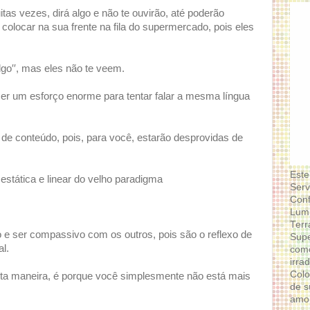
itas vezes, dirá algo e não te ouvirão, até poderão
colocar na sua frente na fila do supermercado, pois eles
lgo′′, mas eles não te veem.
azer um esforço enorme para tentar falar a mesma língua
 de conteúdo, pois, para você, estarão desprovidas de
Este
tática e linear do velho paradigma
Serv
Conf
Lumi
Terr
 e ser compassivo com os outros, pois são o reflexo de
Supe
l.
como
irra
Colo
sta maneira, é porque você simplesmente não está mais
de s
amor