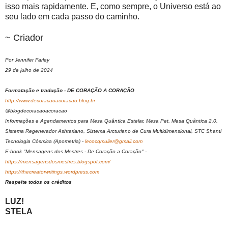
isso mais rapidamente. E, como sempre, o Universo está ao
seu lado em cada passo do caminho.
~ Criador
Por Jennifer Farley
29 de julho de 2024
Formatação e tradução - DE CORAÇÃO A CORAÇÃO
http://www.decoracaoacoracao.blog.br
@blogdecoracaoacoracao
Informações e Agendamentos para Mesa Quântica Estelar, Mesa Pet, Mesa Quântica 2.0,
Sistema Regenerador Ashtariano, Sistema Arcturiano de Cura Multidimensional, STC Shanti
Tecnologia Cósmica (Apometria) -
lecocqmuller@gmail.com
E-book "Mensagens dos Mestres - De Coração a Coração" -
https://mensagensdosmestres.blogspot.com/
https://thecreatorwritings.wordpress.com
Respeite todos os créditos
LUZ!
STELA