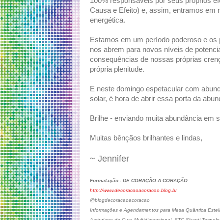
100% responsáveis ​​por seus próprios efe
Causa e Efeito) e, assim, entramos em 
energética.
Estamos em um período poderoso e os p
nos abrem para novos níveis de potenci
consequências de nossas próprias crenç
própria plenitude.
E neste domingo espetacular com abundâ
solar, é hora de abrir essa porta da abun
Brilhe - enviando muita abundância em 
Muitas bênçãos brilhantes e lindas,
~ Jennifer
Formatação - DE CORAÇÃO A CORAÇÃO
http://www.decoracaoacoracao.blog.br
@blogdecoracaoacoracao
Informações e Agendamentos para Mesa Quântica Estela
Arcturiano de Cura Multidimensional, STC Shanti Tecnolo