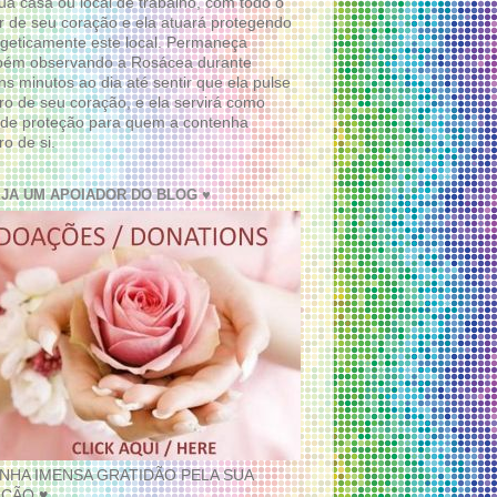
ua casa ou local de trabalho, com todo o
 de seu coração e ela atuará protegendo
geticamente este local. Permaneça
bém observando a Rosácea durante
ns minutos ao dia até sentir que ela pulse
ro de seu coração, e ela servirá como
de proteção para quem a contenha
ro de si.
EJA UM APOIADOR DO BLOG ♥
INHA IMENSA GRATIDÃO PELA SUA
ÇÃO ♥