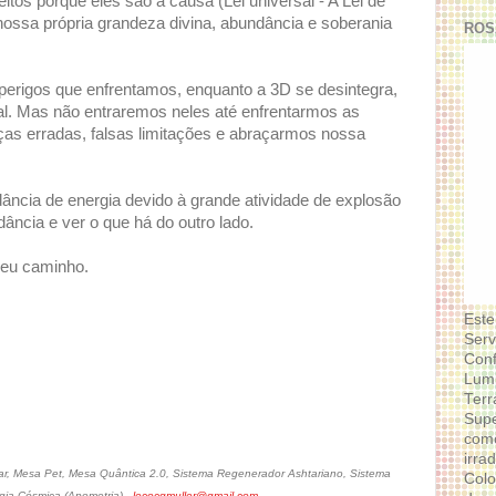
itos porque eles são a causa (Lei universal - A Lei de
nossa própria grandeza divina, abundância e soberania
ROS
erigos que enfrentamos, enquanto a 3D se desintegra,
al. Mas não entraremos neles até enfrentarmos as
as erradas, falsas limitações e abraçarmos nossa
ncia de energia devido à grande atividade de explosão
dância e ver o que há do outro lado.
seu caminho.
Este
Serv
Conf
Lumi
Terr
Supe
como
irra
r, Mesa Pet, Mesa Quântica 2.0, Sistema Regenerador Ashtariano, Sistema
Colo
gia Cósmica (Apometria) -
lecocqmuller@gmail.com