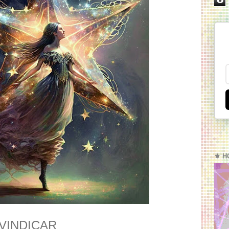
⚜️ H
IVINDICAR