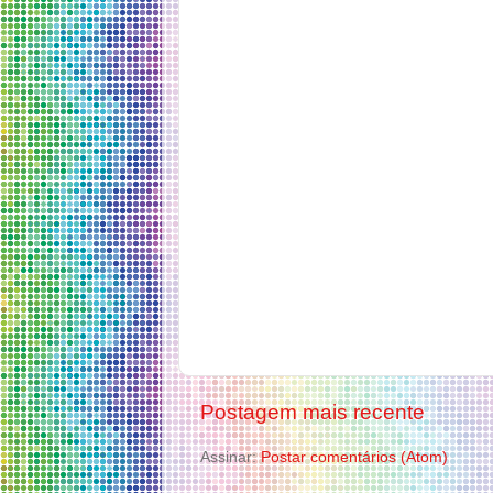
Postagem mais recente
Assinar:
Postar comentários (Atom)