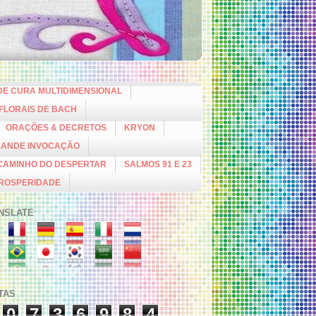
DE CURA MULTIDIMENSIONAL
 FLORAIS DE BACH
ORAÇÕES & DECRETOS
KRYON
RANDE INVOCAÇÃO
CAMINHO DO DESPERTAR
SALMOS 91 E 23
PROSPERIDADE
NSLATE
ITAS
0
7
3
6
9
8
4