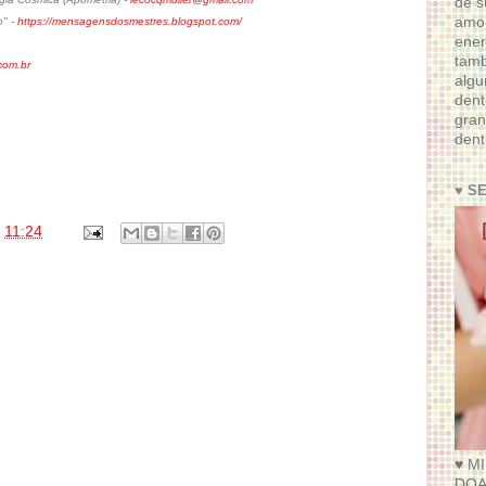
de s
amor
o" -
https://mensagensdosmestres.blogspot.com/
ener
tam
om.br
algu
dent
gran
dent
♥ S
s
11:24
♥ M
DOA