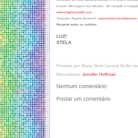
E-book "Mensagens dos Mestres - De Coração a Coraçã
www.enlighteninglife.com
Tradução: Regina Drumond -
reginamadrumond@yahoo.c
Respeite todos os créditos
LUZ!
STELA
Postado por
Maria Stela Lecocq Muller
à
Marcadores:
Jennifer Hoffman
Nenhum comentário:
Postar um comentário