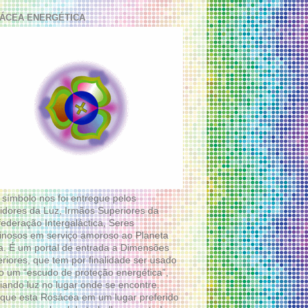
ÁCEA ENERGÉTICA
 símbolo nos foi entregue pelos
idores da Luz, Irmãos Superiores da
ederação Intergaláctica, Seres
nosos em serviço amoroso ao Planeta
a. É um portal de entrada a Dimensões
riores, que tem por finalidade ser usado
 um “escudo de proteção energética”,
diando luz no lugar onde se encontre.
que esta Rosácea em um lugar preferido