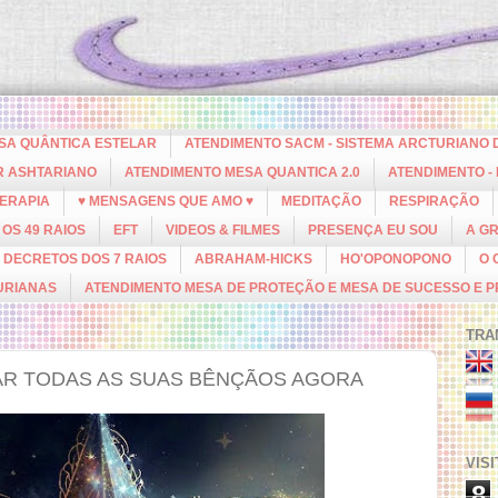
ESA QUÂNTICA ESTELAR
ATENDIMENTO SACM - SISTEMA ARCTURIANO 
R ASHTARIANO
ATENDIMENTO MESA QUANTICA 2.0
ATENDIMENTO -
ERAPIA
♥ MENSAGENS QUE AMO ♥
MEDITAÇÃO
RESPIRAÇÃO
OS 49 RAIOS
EFT
VIDEOS & FILMES
PRESENÇA EU SOU
A G
DECRETOS DOS 7 RAIOS
ABRAHAM-HICKS
HO'OPONOPONO
O 
URIANAS
ATENDIMENTO MESA DE PROTEÇÃO E MESA DE SUCESSO E 
TRA
AR TODAS AS SUAS BÊNÇÃOS AGORA
VIS
8