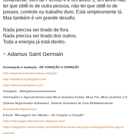
ter que obtê-lo de outra pessoa, não ter que obtê-lo de
posses, controle ou trabalho duro. Está simplesmente lá.
Mas também é um grande desafio.
Nada precisa ser tirado de fora.
Nada precisa ser tirado dos outros.
Toda a energia já está dentro.
~ Adamus Saint Germain
Formatação e tradução - DE CORAÇÃO A CORAÇÃO
http://www.decoracaoacoracao.blog.br/
http://stelalecocq.blogspot.com
https://lecocq.wordpress.com
Instagram - @blogdecoracaoacoracao
Informações e Agendamentos para Mesa Quântica Estelar, Mesa Pet, Mesa Quântica 2.0,
Sistema Regenerador Ashtariano, Sistema Arcturiano de Cura Multidimensional -
lecocqmuller@gmail.com
E-book "Mensagens dos Mestres - De Coração a Coração" -
https://mensagensdosmestres.blogspot.com/
https://magazine.crimsoncircle.com/2408-dear-master-why-does-nothing-work-the-way-it-
used-to/