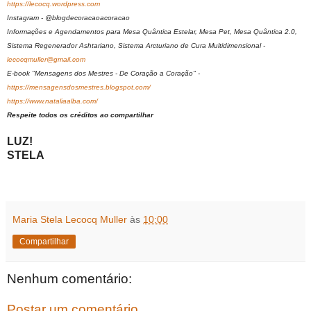
https://lecocq.wordpress.com
Instagram - @blogdecoracaoacoracao
Informações e Agendamentos para Mesa Quântica Estelar, Mesa Pet, Mesa Quântica 2.0,
Sistema Regenerador Ashtariano, Sistema Arcturiano de Cura Multidimensional -
lecocqmuller@gmail.com
E-book "Mensagens dos Mestres - De Coração a Coração" -
https://mensagensdosmestres.blogspot.com/
https://www.nataliaalba.com/
Respeite todos os créditos ao compartilhar
LUZ!
STELA
Maria Stela Lecocq Muller
às
10:00
Compartilhar
Nenhum comentário:
Postar um comentário