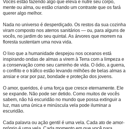
Vocês estão fazendo algo que eleva e nutre seu corpo,
mente ou alma, ou estão criando um contraste que os fará
querer algo melhor.
Nada no universo é desperdiçado. Os restos da sua cozinha
viram composto nos aterros sanitários — ou, para alguns de
vocês, no jardim do seu quintal. As árvores que morrem na
floresta sustentam uma nova vida.
O lixo que a humanidade despejou nos oceanos está
inspirando ondas de almas a virem à Terra com a limpeza e
a conservação como seu caminho de vida. O ódio, a guerra,
o conflito e o tráfico estão levando milhões de belas almas a
ansiar e orar por paz, bondade e proteção dos jovens.
O amor, queridos, é uma força que cresce eternamente. Ele
se expande. Não pode ser detido. Como muitos de vocês
sabem, não há escuridão no mundo que possa extinguir a
luz, mas uma única e minúscula vela pode iluminar a
escuridão.
Cada palavra ou ação gentil é uma vela. Cada ato de amor-
próprio é uma vela. Cada momento em que você para,