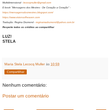
Multidimensional -
lecocqmuller@gmail.com
E-book "Mensagens dos Mestres - De Coração a Coração" -
https://mensagensdosmestres.blogspot.com/
https://www.visionsofheaven.com
Tradução: Regina Drumond -
reginamadrumond@yahoo.com.br
Respeite todos os créditos ao compartilhar
LUZ!
STELA
Maria Stela Lecocq Muller
às
10:59
Compartilhar
Nenhum comentário:
Postar um comentário