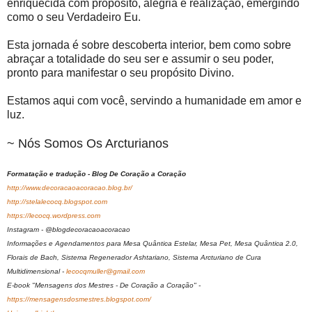
enriquecida com propósito, alegria e realização, emergindo
como o seu Verdadeiro Eu.
Esta jornada é sobre descoberta interior, bem como sobre
abraçar a totalidade do seu ser e assumir o seu poder,
pronto para manifestar o seu propósito Divino.
Estamos aqui com você, servindo a humanidade em amor e
luz.
~ Nós Somos Os Arcturianos
Formatação e tradução - Blog De Coração a Coração
http://www.decoracaoacoracao.blog.br/
http://stelalecocq.blogspot.com
https://lecocq.wordpress.com
Instagram - @blogdecoracaoacoracao
Informações e Agendamentos para Mesa Quântica Estelar, Mesa Pet, Mesa Quântica 2.0,
Florais de Bach, Sistema Regenerador Ashtariano, Sistema Arcturiano de Cura
Multidimensional -
lecocqmuller@gmail.com
E-book "Mensagens dos Mestres - De Coração a Coração" -
https://mensagensdosmestres.blogspot.com/