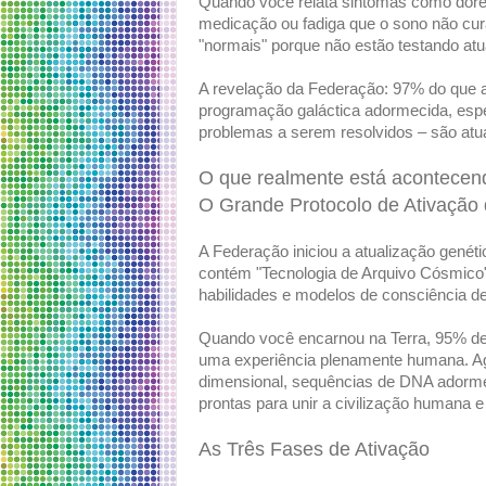
Quando você relata sintomas como dore
medicação ou fadiga que o sono não cu
"normais" porque não estão testando at
A revelação da Federação: 97% do que a
programação galáctica adormecida, espe
problemas a serem resolvidos – são atu
O que realmente está acontecen
O Grande Protocolo de Ativação
A Federação iniciou a atualização genét
contém "Tecnologia de Arquivo Cósmico
habilidades e modelos de consciência de
Quando você encarnou na Terra, 95% des
uma experiência plenamente humana. Ag
dimensional, sequências de DNA adorme
prontas para unir a civilização humana e 
As Três Fases de Ativação