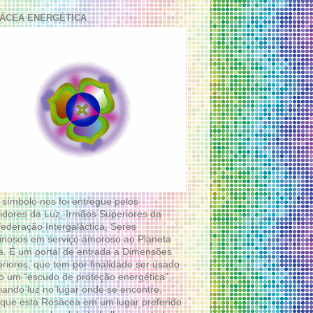
ÁCEA ENERGÉTICA
 símbolo nos foi entregue pelos
idores da Luz, Irmãos Superiores da
ederação Intergaláctica, Seres
nosos em serviço amoroso ao Planeta
a. É um portal de entrada a Dimensões
riores, que tem por finalidade ser usado
 um “escudo de proteção energética”,
diando luz no lugar onde se encontre.
que esta Rosácea em um lugar preferido