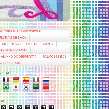
DE CURA MULTIDIMENSIONAL
 FLORAIS DE BACH
ORAÇÕES & DECRETOS
KRYON
RANDE INVOCAÇÃO
CAMINHO DO DESPERTAR
SALMOS 91 E 23
PROSPERIDADE
NSLATE
ITAS
0
7
3
6
6
7
1