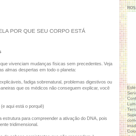
ROS
ELA POR QUE SEU CORPO ESTÁ
s
s que vivenciam mudanças físicas sem precedentes. Veja
s almas despertas em todo o planeta:
xplicáveis, fadiga sobrenatural, problemas digestivos ou
Este
aneiras que os médicos não conseguem explicar, você
Serv
Conf
Lumi
(e aqui está o porquê)
Terr
Supe
 estrutura para compreender a ativação do DNA, pois
como
ente tridimensional.
irra
Colo