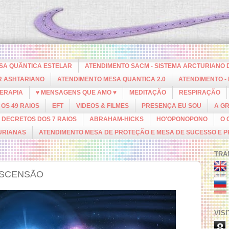
ESA QUÂNTICA ESTELAR
ATENDIMENTO SACM - SISTEMA ARCTURIANO 
R ASHTARIANO
ATENDIMENTO MESA QUANTICA 2.0
ATENDIMENTO -
ERAPIA
♥ MENSAGENS QUE AMO ♥
MEDITAÇÃO
RESPIRAÇÃO
OS 49 RAIOS
EFT
VIDEOS & FILMES
PRESENÇA EU SOU
A G
DECRETOS DOS 7 RAIOS
ABRAHAM-HICKS
HO'OPONOPONO
O 
URIANAS
ATENDIMENTO MESA DE PROTEÇÃO E MESA DE SUCESSO E 
TRA
ASCENSÃO
VIS
8