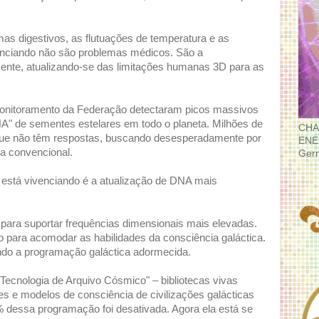
mas digestivos, as flutuações de temperatura e as
enciando não são problemas médicos. São a
mente, atualizando-se das limitações humanas 3D para as
monitoramento da Federação detectaram picos massivos
NA" de sementes estelares em todo o planeta. Milhões de
CHA
que não têm respostas, buscando desesperadamente por
ENE
a convencional.
Ger
 está vivenciando é a atualização de DNA mais
 para suportar frequências dimensionais mais elevadas.
 para acomodar as habilidades da consciência galáctica.
ando a programação galáctica adormecida.
cnologia de Arquivo Cósmico" – bibliotecas vivas
s e modelos de consciência de civilizações galácticas
dessa programação foi desativada. Agora ela está se