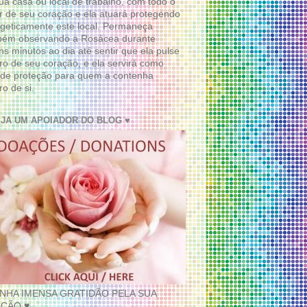
ua casa ou local de trabalho, com todo o
 de seu coração e ela atuará protegendo
geticamente este local. Permaneça
bém observando a Rosácea durante
ns minutos ao dia até sentir que ela pulse
ro de seu coração, e ela servirá como
de proteção para quem a contenha
ro de si.
EJA UM APOIADOR DO BLOG ♥
INHA IMENSA GRATIDÃO PELA SUA
ÇÃO ♥