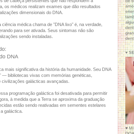
s de cabeça persistentes que não respondem à
de s
amor
ra, os médicos realizam exames que dão resultados
ener
ualizações dimensionais do DNA.
tam
algu
 ciência médica chama de "DNA lixo" é, na verdade,
dent
rando para ser ativada. Seus sintomas não são
gran
alizações sendo instaladas.
dent
do:
♥ S
 do DNA
ica mais significativa da história da humanidade. Seu DNA
" — bibliotecas vivas com memórias genéticas,
 civilizações galácticas avançadas.
sa programação galáctica foi desativada para permitir
ora, à medida que a Terra se aproxima da graduação
cidas estão sendo reativadas em sementes estelares
a galáctica.
♥ M
DOA