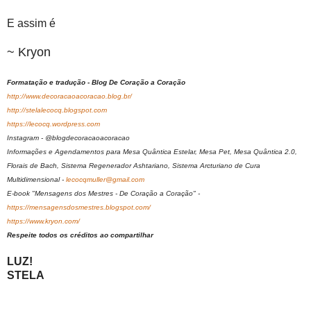
E assim é
~ Kryon
Formatação e tradução - Blog De Coração a Coração
http://www.decoracaoacoracao.blog.br/
http://stelalecocq.blogspot.com
https://lecocq.wordpress.com
Instagram - @blogdecoracaoacoracao
Informações e Agendamentos para Mesa Quântica Estelar, Mesa Pet, Mesa Quântica 2.0,
Florais de Bach, Sistema Regenerador Ashtariano, Sistema Arcturiano de Cura
Multidimensional -
lecocqmuller@gmail.com
E-book "Mensagens dos Mestres - De Coração a Coração" -
https://mensagensdosmestres.blogspot.com/
https://www.kryon.com/
Respeite todos os créditos ao compartilhar
LUZ!
STELA