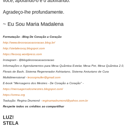
você, apoiando-o e o auxiliando.
Agradeço-lhe profundamente.
~ Eu Sou Maria Madalena
Formatação - Blog De Coração a Coração
http://www.decoracaoacoracao.blog.br/
http://stelalecocq.blogspot.com
https://lecocq.wordpress.com
Instagram - @blogdecoracaoacoracao
Informações e Agendamentos para Mesa Quântica Estelar, Mesa Pet, Mesa Quântica 2.0,
Florais de Bach, Sistema Regenerador Ashtariano, Sistema Arcturiano de Cura
Multidimensional -
lecocqmuller@gmail.com
E-book "Mensagens dos Mestres - De Coração a Coração" -
https://mensagensdosmestres.blogspot.com/
https://omna.org
Tradução: Regina Drumond -
reginamadrumond@yahoo.com.br
Respeite todos os créditos ao compartilhar
LUZ!
STELA