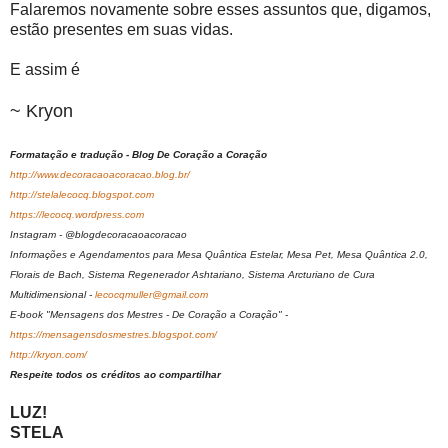
Falaremos novamente sobre esses assuntos que, digamos,
estão presentes em suas vidas.
E assim é
~ Kryon
Formatação e tradução - Blog De Coração a Coração
http://www.decoracaoacoracao.blog.br/
http://stelalecocq.blogspot.com
https://lecocq.wordpress.com
Instagram - @blogdecoracaoacoracao
Informações e Agendamentos para Mesa Quântica Estelar, Mesa Pet, Mesa Quântica 2.0,
Florais de Bach, Sistema Regenerador Ashtariano, Sistema Arcturiano de Cura
Multidimensional -
lecocqmuller@gmail.com
E-book "Mensagens dos Mestres - De Coração a Coração" -
https://mensagensdosmestres.blogspot.com/
http://kryon.com/
Respeite todos os créditos ao compartilhar
LUZ!
STELA