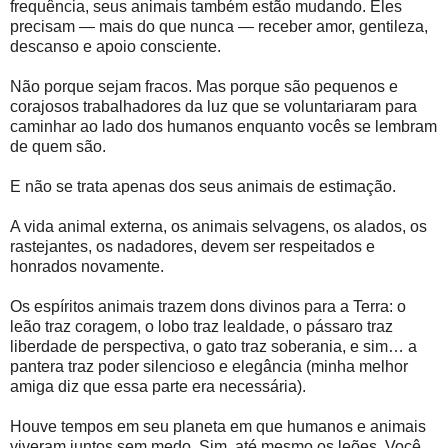
frequência, seus animais também estão mudando. Eles
precisam — mais do que nunca — receber amor, gentileza,
descanso e apoio consciente.
Não porque sejam fracos. Mas porque são pequenos e
corajosos trabalhadores da luz que se voluntariaram para
caminhar ao lado dos humanos enquanto vocês se lembram
de quem são.
E não se trata apenas dos seus animais de estimação.
A vida animal externa, os animais selvagens, os alados, os
rastejantes, os nadadores, devem ser respeitados e
honrados novamente.
Os espíritos animais trazem dons divinos para a Terra: o
leão traz coragem, o lobo traz lealdade, o pássaro traz
liberdade de perspectiva, o gato traz soberania, e sim… a
pantera traz poder silencioso e elegância (minha melhor
amiga diz que essa parte era necessária).
Houve tempos em seu planeta em que humanos e animais
viveram juntos sem medo. Sim, até mesmo os leões. Você