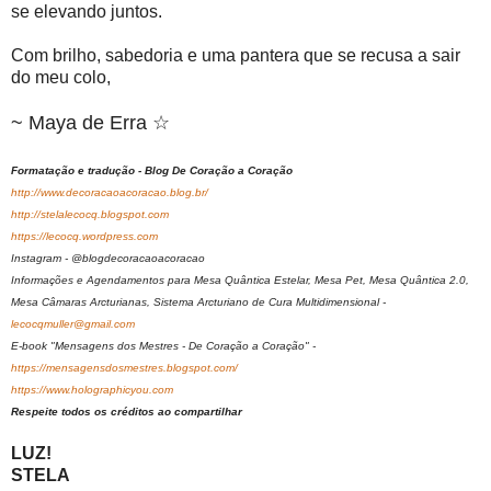
se elevando juntos.
Com brilho, sabedoria e uma pantera que se recusa a sair
do meu colo,
~ Maya de Erra ☆
Formatação e tradução - Blog De Coração a Coração
http://www.decoracaoacoracao.blog.br/
http://stelalecocq.blogspot.com
https://lecocq.wordpress.com
Instagram - @blogdecoracaoacoracao
Informações e Agendamentos para Mesa Quântica Estelar, Mesa Pet, Mesa Quântica 2.0,
Mesa Câmaras Arcturianas, Sistema Arcturiano de Cura Multidimensional -
lecocqmuller@gmail.com
E-book "Mensagens dos Mestres - De Coração a Coração" -
https://mensagensdosmestres.blogspot.com/
https://www.holographicyou.com
Respeite todos os créditos ao compartilhar
LUZ!
STELA