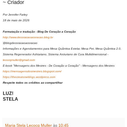
~ Criador
Por Jennifer Farley
18 de maio de 2026
Formatação e tradução - Blog De Coração a Coração
http://www.decoracaoacoracao.blog.br
@blogdecoracaoacoracao
Informações e Agendamentos para Mesa Quântica Estelar, Mesa Pet, Mesa Quântica 2.0,
Sistema Regenerador Ashtariano, Sistema Arcturiano de Cura Multidimensional -
lecocqmuller@gmail.com
E-book "Mensagens dos Mestres - De Coração a Coração" - Mensagens dos Mestres
https://mensagensdosmestres.blogspot.com/
https://thecreatorwritings.wordpress.com
Respeite todos os créditos ao compartilhar
LUZ!
STELA
Maria Stela Lecocq Muller
às
10:45