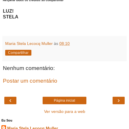
Respeite todos os créditos ao compartilhar
LUZ!
STELA
Maria Stela Lecocq Muller
às
08:10
Compartilhar
Nenhum comentário:
Postar um comentário
‹
›
Página inicial
Ver versão para a web
Eu Sou
Maria Stela Lecocq Muller