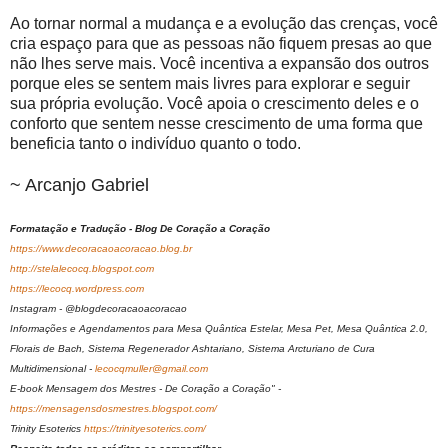
Ao tornar normal a mudança e a evolução das crenças, você
cria espaço para que as pessoas não fiquem presas ao que
não lhes serve mais. Você incentiva a expansão dos outros
porque eles se sentem mais livres para explorar e seguir
sua própria evolução. Você apoia o crescimento deles e o
conforto que sentem nesse crescimento de uma forma que
beneficia tanto o indivíduo quanto o todo.
~ Arcanjo Gabriel
Formatação e Tradução - Blog De Coração a Coração
https://www.decoracaoacoracao.blog.br
http://stelalecocq.blogspot.com
https://lecocq.wordpress.com
Instagram - @blogdecoracaoacoracao
Informações e Agendamentos para Mesa Quântica Estelar, Mesa Pet, Mesa Quântica 2.0,
Florais de Bach, Sistema Regenerador Ashtariano, Sistema Arcturiano de Cura
Multidimensional -
lecocqmuller@gmail.com
E-book Mensagem dos Mestres - De Coração a Coração" -
https://mensagensdosmestres.blogspot.com/
Trinity Esoterics
https://trinityesoterics.com/