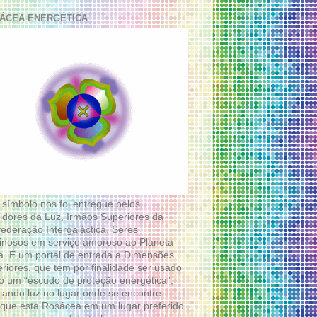
ÁCEA ENERGÉTICA
 símbolo nos foi entregue pelos
idores da Luz, Irmãos Superiores da
ederação Intergaláctica, Seres
nosos em serviço amoroso ao Planeta
a. É um portal de entrada a Dimensões
riores, que tem por finalidade ser usado
 um “escudo de proteção energética”,
diando luz no lugar onde se encontre.
que esta Rosácea em um lugar preferido