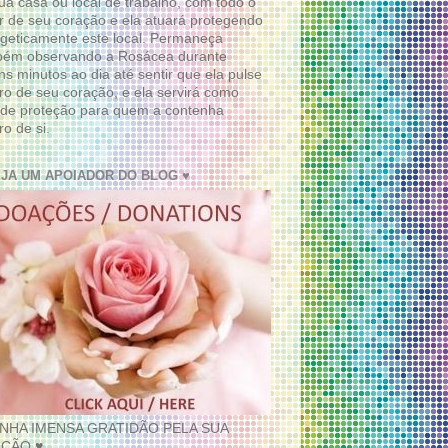
ua casa ou local de trabalho, com todo o
 de seu coração e ela atuará protegendo
geticamente este local. Permaneça
bém observando a Rosácea durante
ns minutos ao dia até sentir que ela pulse
ro de seu coração, e ela servirá como
de proteção para quem a contenha
ro de si.
EJA UM APOIADOR DO BLOG ♥
INHA IMENSA GRATIDÃO PELA SUA
ÇÃO ♥