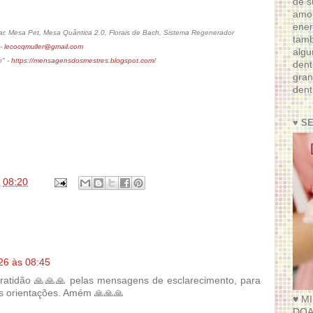
de s
amor
ener
, Mesa Pet, Mesa Quântica 2.0, Florais de Bach, Sistema Regenerador
tam
 -
lecocqmuller@gmail.com
algu
o" -
https://mensagensdosmestres.blogspot.com/
dent
gran
dent
♥ S
s
08:20
26 às 08:45
ratidão 🙏🙏🙏 pelas mensagens de esclarecimento, para
s orientações. Amém 🙏🙏🙏
♥ M
DOA