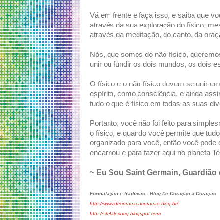
Vá em frente e faça isso, e saiba que 
através da sua exploração do físico, m
através da meditação, do canto, da oraçã
Nós, que somos do não-físico, queremo
unir ou fundir os dois mundos, os dois e
O físico e o não-físico devem se unir e
espírito, como consciência, e ainda as
tudo o que é físico em todas as suas di
Portanto, você não foi feito para simpl
o físico, e quando você permite que tud
organizado para você, então você pode c
encarnou e para fazer aqui no planeta Te
~ Eu Sou Saint Germain, Guardião
Formatação e tradução - Blog De Coração a Coração
http://www.decoracaoacoracao.blog.br/
http://stelalecocq.blogspot.com