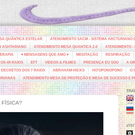
ESA QUÂNTICA ESTELAR
ATENDIMENTO SACM - SISTEMA ARCTURIANO 
R ASHTARIANO
ATENDIMENTO MESA QUANTICA 2.0
ATENDIMENTO -
ERAPIA
♥ MENSAGENS QUE AMO ♥
MEDITAÇÃO
RESPIRAÇÃO
OS 49 RAIOS
EFT
VIDEOS & FILMES
PRESENÇA EU SOU
A G
DECRETOS DOS 7 RAIOS
ABRAHAM-HICKS
HO'OPONOPONO
O 
URIANAS
ATENDIMENTO MESA DE PROTEÇÃO E MESA DE SUCESSO E 
TRA
FÍSICA?
VIS
8