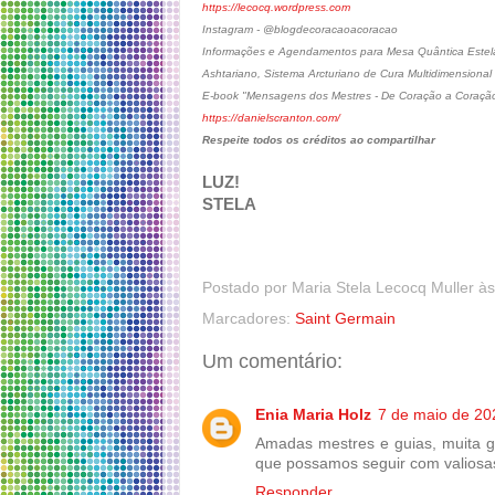
https://lecocq.wordpress.com
Instagram - @blogdecoracaoacoracao
Informações e Agendamentos para Mesa Quântica Estelar
Ashtariano, Sistema Arcturiano de Cura Multidimensional
E-book "Mensagens dos Mestres - De Coração a Coraçã
https://danielscranton.com/
Respeite todos os créditos ao compartilhar
LUZ!
STELA
Postado por
Maria Stela Lecocq Muller
à
Marcadores:
Saint Germain
Um comentário:
Enia Maria Holz
7 de maio de 20
Amadas mestres e guias, muita g
que possamos seguir com valiosa
Responder