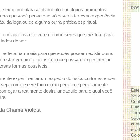
ROS
você experimentará alinhamento em alguns momentos
esmo que você pense que só deveria ter essa experiência
o, da ioga ou de alguma outra prática espiritual.
s convidá-los a se verem como seres que existem para
stados de ser.
m perfeita harmonia para que vocês possam existir como
sim estar em um reino físico onde possam experimentar
versas formas possíveis.
esmente experimentar um aspecto do físico ou transcender
o seja como é e vê tudo como perfeito e perfeitamente
Este
omeçar a realmente desfrutar daquilo para o qual você
Serv
rra.
Conf
Lumi
 da Chama Violeta
Terr
Supe
como
irra
Colo