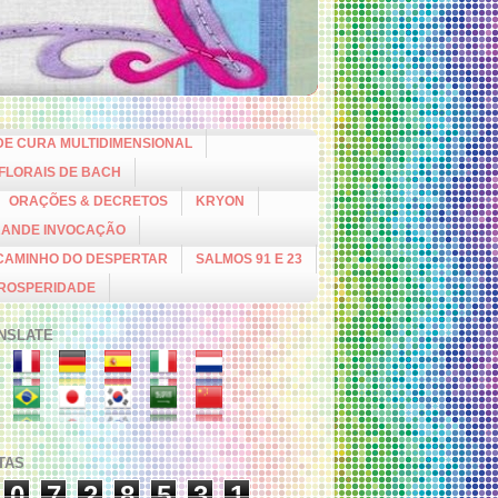
DE CURA MULTIDIMENSIONAL
 FLORAIS DE BACH
ORAÇÕES & DECRETOS
KRYON
RANDE INVOCAÇÃO
CAMINHO DO DESPERTAR
SALMOS 91 E 23
PROSPERIDADE
NSLATE
ITAS
0
7
2
8
5
3
1