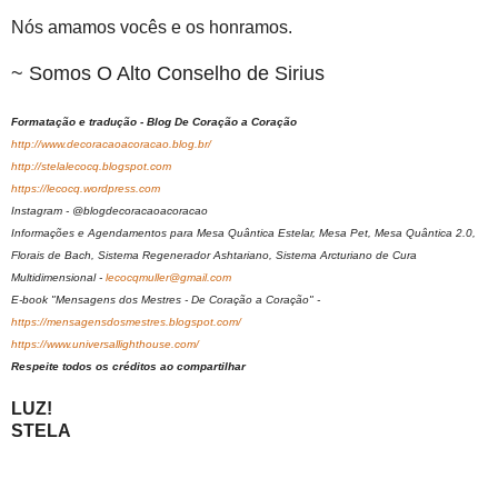
Nós amamos vocês e os honramos.
~ Somos O Alto Conselho de Sirius
Formatação e tradução - Blog De Coração a Coração
http://www.decoracaoacoracao.blog.br/
http://stelalecocq.blogspot.com
https://lecocq.wordpress.com
Instagram - @blogdecoracaoacoracao
Informações e Agendamentos para Mesa Quântica Estelar, Mesa Pet, Mesa Quântica 2.0,
Florais de Bach, Sistema Regenerador Ashtariano, Sistema Arcturiano de Cura
Multidimensional -
lecocqmuller@gmail.com
E-book "Mensagens dos Mestres - De Coração a Coração" -
https://mensagensdosmestres.blogspot.com/
https://www.universallighthouse.com/
Respeite todos os créditos ao compartilhar
LUZ!
STELA