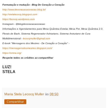
Formatação e tradução - Blog De Coração a Coração
http://www.decoracaoacoracao.blog.br/
http://stelalecocq.blogspot.com
https://lecocq.wordpress.com
Instagram - @blogdecoracaoacoracao
Informações e Agendamentos para Mesa Quântica Estelar, Mesa Pet, Mesa Quântica 2.0,
Florais de Bach, Sistema Regenerador Ashtariano, Sistema Arcturiano de Cura
Multidimensional -
lecocqmuller@gmail.com
E-book "Mensagens dos Mestres - De Coração a Coração" -
https://mensagensdosmestres.blogspot.com/
https://omna.org/
Respeite todos os créditos ao compartilhar
LUZ!
STELA
Maria Stela Lecocq Muller
às
08:50
Compartilhar