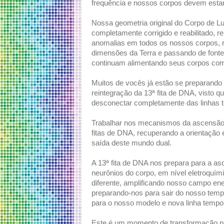
frequência e nossos corpos devem estar
Nossa geometria original do Corpo de Lu
completamente corrigido e reabilitado, 
anomalias em todos os nossos corpos, 
dimensões da Terra e passando de fontes
continuam alimentando seus corpos com
Muitos de vocês já estão se preparando 
reintegração da 13ª fita de DNA, visto que
desconectar completamente das linhas 
Trabalhar nos mecanismos da ascensão 
fitas de DNA, recuperando a orientação e
saída deste mundo dual.
A 13ª fita de DNA nos prepara para a asc
neurônios do corpo, em nível eletroquí
diferente, amplificando nosso campo en
preparando-nos para sair do nosso temp
para o nosso modelo e nova linha tempor
Este é um momento de transformação par