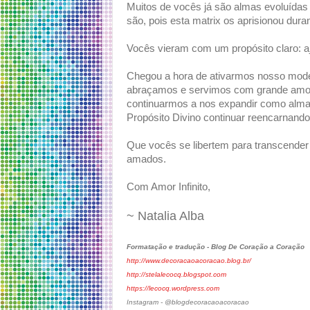
Muitos de vocês já são almas evoluídas 
são, pois esta matrix os aprisionou dur
Vocês vieram com um propósito claro: aj
Chegou a hora de ativarmos nosso mode
abraçamos e servimos com grande amor
continuarmos a nos expandir como almas
Propósito Divino continuar reencarnand
Que vocês se libertem para transcender o
amados.
Com Amor Infinito,
~ Natalia Alba
Formatação e tradução - Blog De Coração a Coração
http://www.decoracaoacoracao.blog.br/
http://stelalecocq.blogspot.com
https://lecocq.wordpress.com
Instagram - @blogdecoracaoacoracao