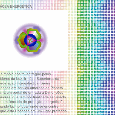
ÁCEA ENERGÉTICA
 símbolo nos foi entregue pelos
idores da Luz, Irmãos Superiores da
ederação Intergaláctica, Seres
nosos em serviço amoroso ao Planeta
a. É um portal de entrada a Dimensões
riores, que tem por finalidade ser usado
 um “escudo de proteção energética”,
diando luz no lugar onde se encontre.
que esta Rosácea em um lugar preferido