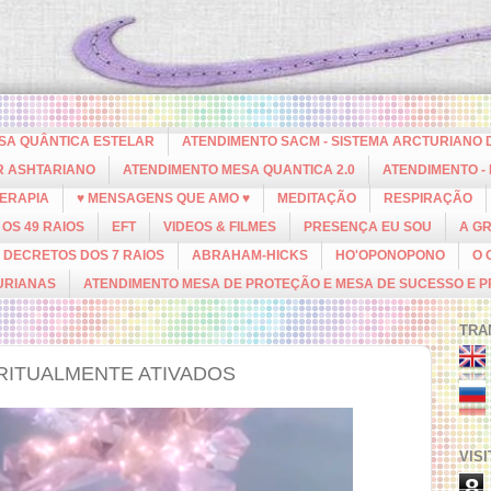
ESA QUÂNTICA ESTELAR
ATENDIMENTO SACM - SISTEMA ARCTURIANO 
R ASHTARIANO
ATENDIMENTO MESA QUANTICA 2.0
ATENDIMENTO -
ERAPIA
♥ MENSAGENS QUE AMO ♥
MEDITAÇÃO
RESPIRAÇÃO
OS 49 RAIOS
EFT
VIDEOS & FILMES
PRESENÇA EU SOU
A G
DECRETOS DOS 7 RAIOS
ABRAHAM-HICKS
HO'OPONOPONO
O 
URIANAS
ATENDIMENTO MESA DE PROTEÇÃO E MESA DE SUCESSO E 
TRA
RITUALMENTE ATIVADOS
VIS
8