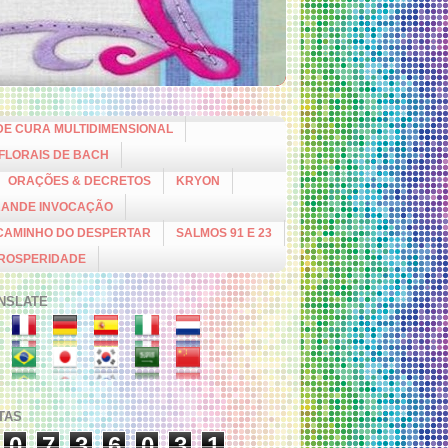
DE CURA MULTIDIMENSIONAL
 FLORAIS DE BACH
ORAÇÕES & DECRETOS
KRYON
RANDE INVOCAÇÃO
CAMINHO DO DESPERTAR
SALMOS 91 E 23
PROSPERIDADE
NSLATE
ITAS
0
7
3
6
0
3
1