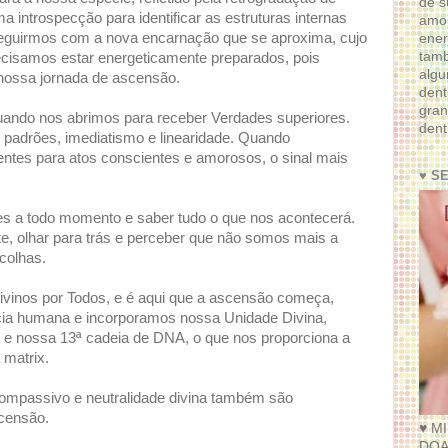
de s
 introspecção para identificar as estruturas internas
amor
seguirmos com a nova encarnação que se aproxima, cujo
ener
tam
recisamos estar energeticamente preparados, pois
algu
nossa jornada de ascensão.
dent
gran
ndo nos abrimos para receber Verdades superiores.
dent
adrões, imediatismo e linearidade. Quando
entes para atos conscientes e amorosos, o sinal mais
♥ S
ões a todo momento e saber tudo o que nos acontecerá.
e, olhar para trás e perceber que não somos mais a
colhas.
inos por Todos, e é aqui que a ascensão começa,
ia humana e incorporamos nossa Unidade Divina,
 e nossa 13ª cadeia de DNA, o que nos proporciona a
 matrix.
mpassivo e neutralidade divina também são
censão.
♥ M
DOA