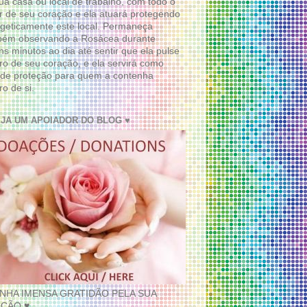
ua casa ou local de trabalho, com todo o
 de seu coração e ela atuará protegendo
geticamente este local. Permaneça
bém observando a Rosácea durante
ns minutos ao dia até sentir que ela pulse
ro de seu coração, e ela servirá como
de proteção para quem a contenha
ro de si.
EJA UM APOIADOR DO BLOG ♥
INHA IMENSA GRATIDÃO PELA SUA
ÇÃO ♥