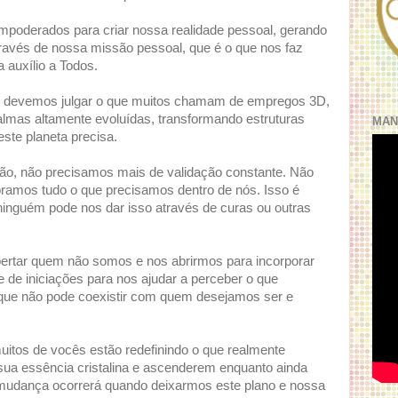
poderados para criar nossa realidade pessoal, gerando
ravés de nossa missão pessoal, que é o que nos faz
a auxílio a Todos.
o devemos julgar o que muitos chamam de empregos 3D,
lmas altamente evoluídas, transformando estruturas
MAN
este planeta precisa.
o, não precisamos mais de validação constante. Não
amos tudo o que precisamos dentro de nós. Isso é
 ninguém pode nos dar isso através de curas ou outras
ibertar quem não somos e nos abrirmos para incorporar
de iniciações para nos ajudar a perceber o que
que não pode coexistir com quem desejamos ser e
itos de vocês estão redefinindo o que realmente
sua essência cristalina e ascenderem enquanto ainda
 mudança ocorrerá quando deixarmos este plano e nossa