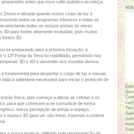
 preparados antes que esse salto quântico aconteça.
ROS
z Divino é ativada quando nosso corpo de luz é
removendo todos os programas inferiores e todas as
reconectando todos os nossos portais às novas
 3D para fontes altamente evoluídas, pois muitos
 fontes 3D.
ou se preparando para a próxima iniciação, a
 o 13º Portal da Terra foi reabilitado, permitindo-nos
temporais 3D e 4D e ascender aos mundos divinos.
é fundamental para despertar o corpo de luz e nossas
 toda a sabedoria necessária para iniciar o protocolo de
Este
Serv
Conf
ensão física, pois começa a alterar as células e os
Lumi
mico, para que comecem a se comunicar de forma
Terr
ergético, nossa percepção de tempo e espaço,
Supe
o e espaço 3D para um não linear, trazendo a síntese
como
al.
irra
Colo
a a nossa espécie, refletido pela retrogradação de