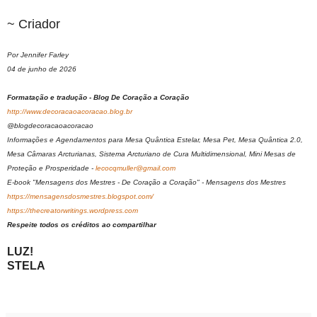
~ Criador
Por Jennifer Farley
04 de junho de 2026
Formatação e tradução - Blog De Coração a Coração
http://www.decoracaoacoracao.blog.br
@blogdecoracaoacoracao
Informações e Agendamentos para Mesa Quântica Estelar, Mesa Pet, Mesa Quântica 2.0,
Mesa Câmaras Arcturianas, Sistema Arcturiano de Cura Multidimensional, Mini Mesas de
Proteção e Prosperidade -
lecocqmuller@gmail.com
E-book "Mensagens dos Mestres - De Coração a Coração" - Mensagens dos Mestres
https://mensagensdosmestres.blogspot.com/
https://thecreatorwritings.wordpress.com
Respeite todos os créditos ao compartilhar
LUZ!
STELA