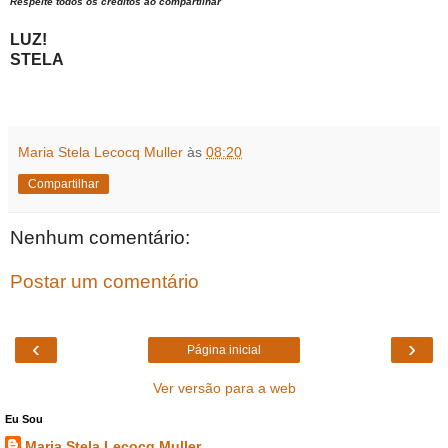
Respeite todos os créditos ao compartilhar
LUZ!
STELA
Maria Stela Lecocq Muller
às
08:20
Compartilhar
Nenhum comentário:
Postar um comentário
‹
›
Página inicial
Ver versão para a web
Eu Sou
Maria Stela Lecocq Muller