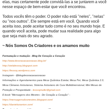
elas, mas certamente pode convidá-las a se juntarem a você
nesse espaço de bem-estar que você encontrou.
Todos vocês têm o poder. O poder não está "neles", "nelas"
ou "nos outros". Ele sempre está em você. Quando você
aceita isso, pode aceitar tudo como é no seu mundo hoje. E
quando você aceita, pode mudar sua realidade para algo
que seja mais do seu agrado.
~ Nós Somos Os Criadores e os amamos muito
Formatação e tradução - Blog De Coração a Coração
http://www.decoracaoacoracao.blog.br/
http://stelalecocq.blogspot.com
https://lecocq.wordpress.com
Instagram - @blogdecoracaoacoracao
Informações e Agendamentos para Mesa Quântica Estelar, Mesa Pet, Mesa Quântica 2.0,
Mesa Câmaras Arcturianas, Sistema Arcturiano de Cura Multidimensional, Mini Mesas de
Proteção e Prosperidade -
lecocqmuller@gmail.com
E-book "Mensagens dos Mestres - De Coração a Coração" -
https://mensagensdosmestres.blogspot.com/
https://danielscranton.com/