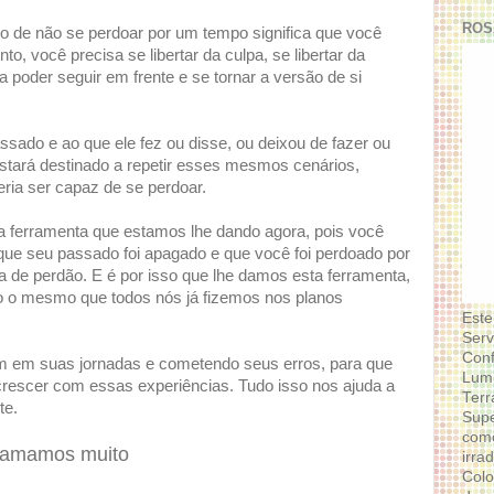
ROS
nto de não se perdoar por um tempo significa que você
 você precisa se libertar da culpa, se libertar da
 poder seguir em frente e se tornar a versão de si
ssado e ao que ele fez ou disse, ou deixou de fazer ou
estará destinado a repetir esses mesmos cenários,
ia ser capaz de se perdoar.
a ferramenta que estamos lhe dando agora, pois você
ue seu passado foi apagado e que você foi perdoado por
ta de perdão. E é por isso que lhe damos esta ferramenta,
o o mesmo que todos nós já fizemos nos planos
Este
Serv
Conf
em em suas jornadas e cometendo seus erros, para que
Lumi
crescer com essas experiências. Tudo isso nos ajuda a
Terr
te.
Supe
como
 amamos muito
irra
Colo