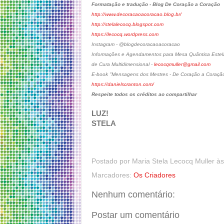
Formatação e tradução - Blog De Coração a Coração
http://www.decoracaoacoracao.blog.br/
http://stelalecocq.blogspot.com
https://lecocq.wordpress.com
Instagram - @blogdecoracaoacoracao
Informações e Agendamentos para Mesa Quântica Estelar
de Cura Multidimensional -
lecocqmuller@gmail.com
E-book "Mensagens dos Mestres - De Coração a Coraçã
https://danielscranton.com/
Respeite todos os créditos ao compartilhar
LUZ!
STELA
Postado por
Maria Stela Lecocq Muller
à
Marcadores:
Os Criadores
Nenhum comentário:
Postar um comentário