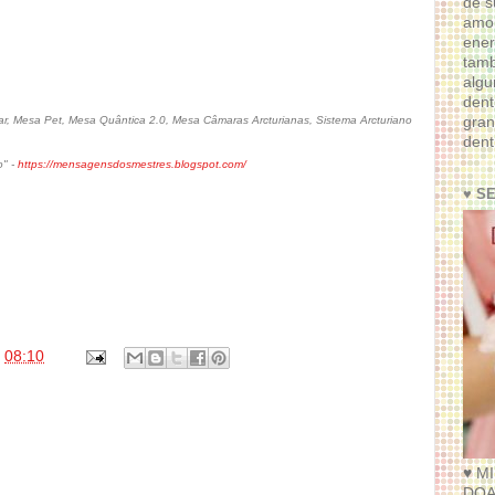
de s
amor
ener
tam
algu
dent
gran
, Mesa Pet, Mesa Quântica 2.0, Mesa Câmaras Arcturianas, Sistema Arcturiano
dent
o" -
https://mensagensdosmestres.blogspot.com/
♥ S
s
08:10
♥ M
DOA