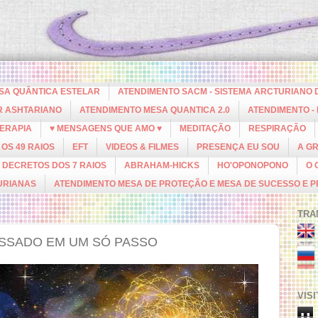
ESA QUÂNTICA ESTELAR
ATENDIMENTO SACM - SISTEMA ARCTURIANO 
R ASHTARIANO
ATENDIMENTO MESA QUANTICA 2.0
ATENDIMENTO -
ERAPIA
♥ MENSAGENS QUE AMO ♥
MEDITAÇÃO
RESPIRAÇÃO
OS 49 RAIOS
EFT
VIDEOS & FILMES
PRESENÇA EU SOU
A G
DECRETOS DOS 7 RAIOS
ABRAHAM-HICKS
HO'OPONOPONO
O 
URIANAS
ATENDIMENTO MESA DE PROTEÇÃO E MESA DE SUCESSO E 
TRA
ASSADO EM UM SÓ PASSO
VIS
u