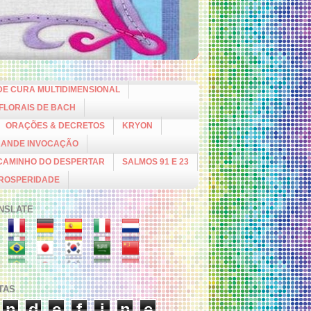
DE CURA MULTIDIMENSIONAL
 FLORAIS DE BACH
ORAÇÕES & DECRETOS
KRYON
RANDE INVOCAÇÃO
CAMINHO DO DESPERTAR
SALMOS 91 E 23
PROSPERIDADE
NSLATE
ITAS
n
d
e
f
i
n
e