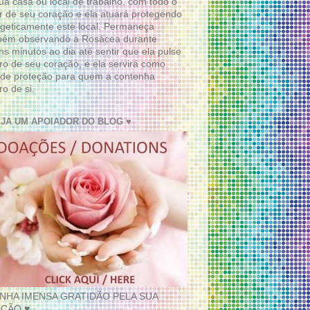
ua casa ou local de trabalho, com todo o
 de seu coração e ela atuará protegendo
geticamente este local. Permaneça
bém observando a Rosácea durante
ns minutos ao dia até sentir que ela pulse
ro de seu coração, e ela servirá como
de proteção para quem a contenha
ro de si.
EJA UM APOIADOR DO BLOG ♥
INHA IMENSA GRATIDÃO PELA SUA
ÇÃO ♥