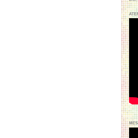
ATE
MES