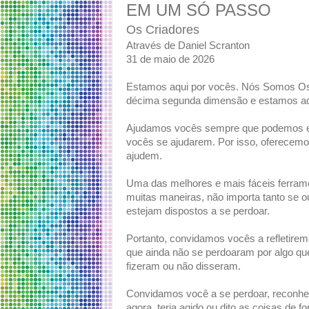
EM UM SÓ PASSO
Os Criadores
Através de Daniel Scranton
31 de maio de 2026
Estamos aqui por vocês. Nós Somos Os 
décima segunda dimensão e estamos aqu
Ajudamos vocês sempre que podemos e
vocês se ajudarem. Por isso, oferecemo
ajudem.
Uma das melhores e mais fáceis ferrame
muitas maneiras, não importa tanto se
estejam dispostos a se perdoar.
Portanto, convidamos vocês a refletire
que ainda não se perdoaram por algo que
fizeram ou não disseram.
Convidamos você a se perdoar, reconhe
agora, teria agido ou dito as coisas de 