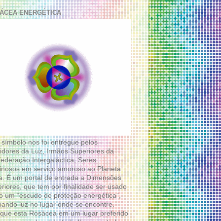
ÁCEA ENERGÉTICA
 símbolo nos foi entregue pelos
idores da Luz, Irmãos Superiores da
ederação Intergaláctica, Seres
nosos em serviço amoroso ao Planeta
a. É um portal de entrada a Dimensões
riores, que tem por finalidade ser usado
 um “escudo de proteção energética”,
diando luz no lugar onde se encontre.
que esta Rosácea em um lugar preferido