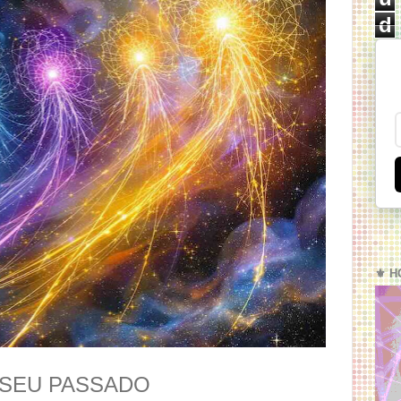
d
⚜️ H
 SEU PASSADO